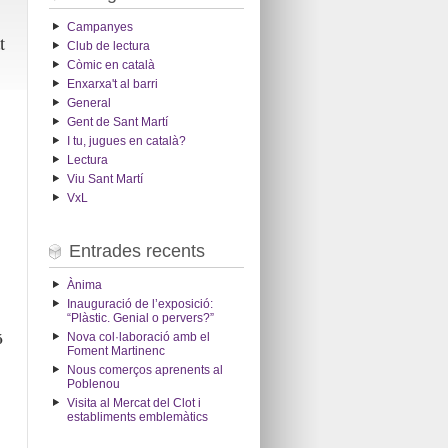
Campanyes
t
Club de lectura
Còmic en català
Enxarxa't al barri
General
Gent de Sant Martí
I tu, jugues en català?
Lectura
Viu Sant Martí
VxL
Entrades recents
Ànima
Inauguració de l’exposició:
“Plàstic. Genial o pervers?”
ó
Nova col·laboració amb el
Foment Martinenc
Nous comerços aprenents al
Poblenou
Visita al Mercat del Clot i
establiments emblemàtics