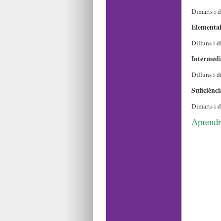
Dimarts i d
Elemental
Dilluns i 
Intermedi
Dilluns i d
Suficiènci
Dimarts i d
Aprendrà