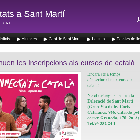
ats a Sant Martí
lona
ivitats
Alumnes
Gent de Sant Martí
Lectura
Pessics de ll
nuen les inscripcions als cursos de català
Encara ets a temps
d’inscriure’t a un curs de
català!
No et distreguis i vine a la
Delegació de Sant Martí
(Gran Via de les Corts
Catalanes, 866, entrada pel
carrer Granada, 178, 2n A)
Tel.93 352 24 14