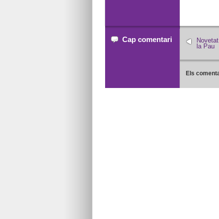
Cap comentari
Novetat
la Pau
Els comenta