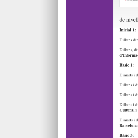
de nivell
Inicial 1:
Dilluns dim
Dilluns, di
d’Informa
Bàsic 1:
Dimarts i d
Dilluns i d
Dilluns i d
Dilluns i d
Cultural i
Dimarts i d
Barcelona 
Bàsic 3: