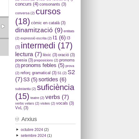
concurs
(4)
consonants
(3)
cursos
conversa
(2)
(18)
còmic en català
(3)
dinamització
(9)
entitats
I1
(6)
I3
(2)
expressió escrita
(2)
intermedi
(17)
(3)
lectura
(7)
lèxic
(3)
oració
(3)
poesia
(3)
pronoms
preposicions
(2)
pronoms febles
(5)
(3)
prova
S2
reforç gramatical
(3)
(2)
S1
(2)
(7)
sortides
(6)
S3
(5)
suficiència
substantiu
(2)
(15)
verbs
(7)
teatre
(2)
vocals
(3)
verbs velars
(2)
visites
(2)
VxL
(3)
Arxius
octubre 2024
(2)
setembre 2024
(1)