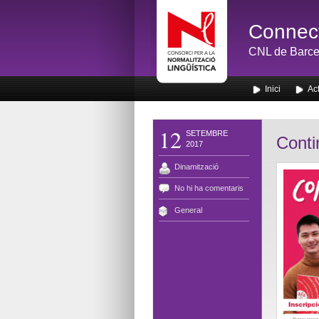
Connect
CNL de Barce
Inici
Act
12
SETEMBRE
Conti
2017
Dinamització
No hi ha comentaris
General