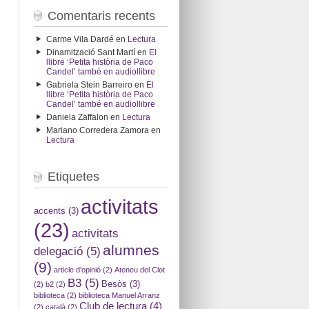
Comentaris recents
Carme Vila Dardé
en
Lectura
Dinamització Sant Martí
en
El
llibre ‘Petita història de Paco
Candel’ també en audiollibre
Gabriela Stein Barreiro
en
El
llibre ‘Petita història de Paco
Candel’ també en audiollibre
Daniela Zaffalon
en
Lectura
Mariano Corredera Zamora
en
Lectura
Etiquetes
activitats
accents
(3)
(23)
activitats
alumnes
delegació
(5)
(9)
article d'opinió
(2)
Ateneu del Clot
B3
(5)
Besòs
(3)
(2)
b2
(2)
biblioteca
(2)
biblioteca Manuel Arranz
Club de lectura
(4)
(2)
català
(2)