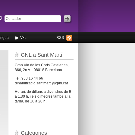
engua
VxL
RSS
CNL a Sant Martí
Gran Via de les Corts Catalanes,
866, 2n A – 08018 Barcelona
Tel. 933 16 44 66
dinamitzacio.santmarti@cpnl.cat
Horari: de dilluns a divendres de 9
a 1.30 h, i els dimecres també a la
tarda, de 16 a 20 h.
.
Categories