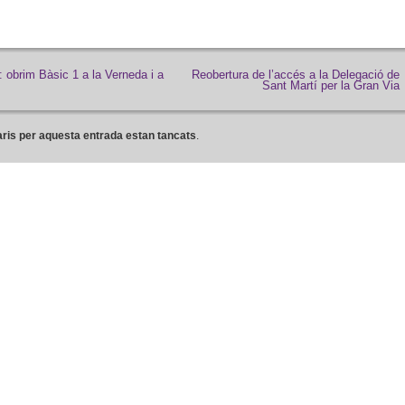
: obrim Bàsic 1 a la Verneda i a
Reobertura de l’accés a la Delegació de
Sant Martí per la Gran Via
ris per aquesta entrada estan tancats
.