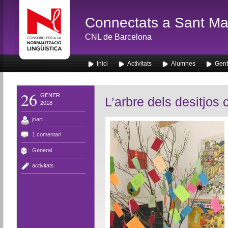
Connectats a Sant Mar
CNL de Barcelona
Inici
Activitats
Alumnes
Gent
26
GENER
L’arbre dels desitjos 
2018
jriart
1 comentari
General
activitats