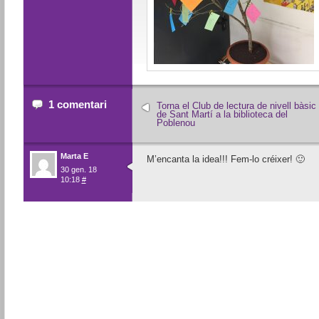
1 comentari
Torna el Club de lectura de nivell bàsic
de Sant Martí a la biblioteca del
Poblenou
Marta E
M’encanta la idea!!! Fem-lo créixer! 🙂
30 gen. 18
10:18
#