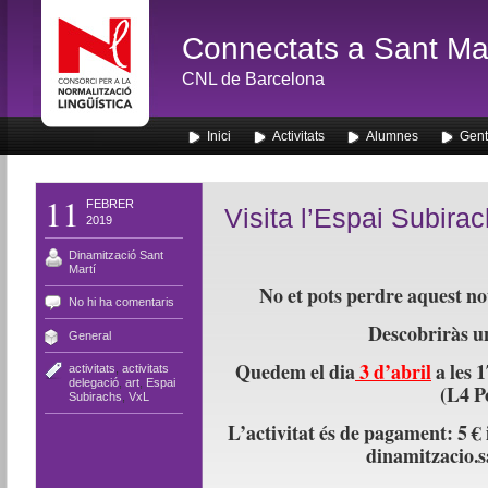
Connectats a Sant Mar
CNL de Barcelona
Inici
Activitats
Alumnes
Gent
11
FEBRER
Visita l’Espai Subir
2019
Dinamització Sant
Martí
No et pots perdre aquest no
No hi ha comentaris
Descobriràs un
General
Quedem el dia
3 d’abril
a les 
activitats
,
activitats
delegació
,
art
,
Espai
(L4 P
Subirachs
,
VxL
L’activitat és de pagament: 5 € i
dinamitzacio.