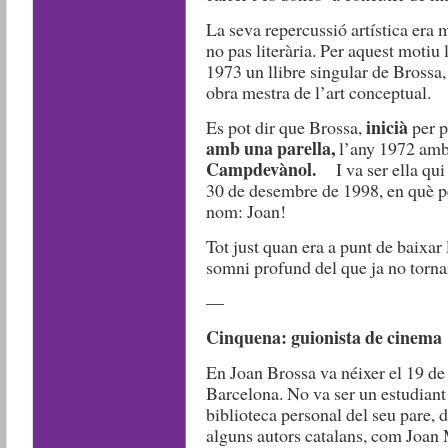
La seva repercussió artística era
no pas literària. Per aquest motiu
1973 un llibre singular de Brossa
obra mestra de l’art conceptual.
inicià
Es pot dir que Brossa,
per 
amb una parella
,
l’any 1972 a
Campdevànol.
I va ser ella qu
30 de desembre de 1998, en què pe
nom: Joan!
Tot just quan era a punt de baixar 
somni profund del que ja no tornar
—
Cinquena: guionista de cinema
En Joan Brossa va néixer el 19 de 
Barcelona. No va ser un estudiant 
biblioteca personal del seu pare, d
alguns autors catalans, com Joan