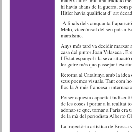
mateix autor unia una tradició m
hi havia abans de la guerra, com p
Hitler havia qualificat d’ art decad
A finals dels cinquanta l’aparició
Melo, vicecònsol del seu país a Ba
marxisme.
Anys més tard va decidir marxar a
casa del pintor Joan Vilaseca . Er
l’Estat espanyol i la seva situaci
fer gaire més que passejar i escriu
Retorna al Catalunya amb la idea q
seus poemes visuals. Tant com ho 
lloc la A més francesa i internacio
Potser aquesta capacitat indiscutib
de les coses i portar a la realitat t
adonar-se que, tornar a París era 
de la mà del periodista Alberto Ol
La trajectòria artística de Brossa 