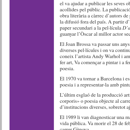
el va ajudar a publicar les seves o
acollides pel públic. La publicaci
obra literària a càrrec d’autors de 
la difusió fora del país. A partir 
paper secundari a la pel·lícula
D’a
guanyar l’Òscar al millor actor se
El Joan Brossa va passar uns anys
diverses pel·lícules i on va contin
coneix l’artista Andy Warhol i am
fer art, Va començar a pintar i a fe
poesia.
El 1970 va tornar a Barcelona i es
poesia i a representar-la amb pintu
L’últim esglaó de la producció ar
corporis» o poesia objecte al carre
d’institucions diverses, sobretot 
El 1989 li van diagnosticar una mal
vida pública. Va morir el 28 de fe
carrer Gènova.