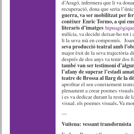
d’Aragó, infermera que li va dona
recuperació, dona que seria l’úni
guerra, va ser mobilitzat per fe
conèixer
Enric Tormo, a qui ens
literaris d’imatges
hipnagògiqu
milícia, va decidir deixar-ho tot 
li la seva mà en compromís. Joan
seva producció teatral amb l’o
major èxit de la seva trajectòria d
després de dos anys va tenir dos f
també van ser testimoni d’algune
l’afany de superar l’estadi ama
teatre de Brossa al llarg de la 
aprofitar el seu coneixement teatr
plenament a crear poemes visuals. 
i es va dedicar durant la resta de la
.
visual. els poemes visuals
Va mori
—
Vuitena: vessant transformista