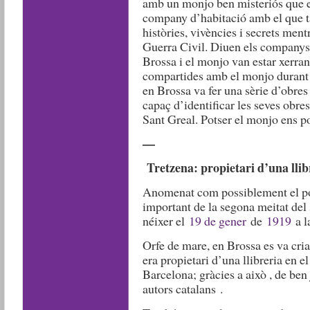
amb un monjo ben misteriós que el
company d’habitació amb el que t
històries, vivències i secrets ment
Guerra Civil. Diuen els companys 
Brossa i el monjo van estar xerran
compartides amb el monjo durant e
en Brossa va fer una sèrie d’obres 
capaç d’identificar les seves obres
Sant Greal. Potser el monjo ens p
—
Tretzena: propietari d’una lli
Anomenat com possiblement el po
important de la segona meitat del
néixer el
19 de gener
de
1919
a l
Orfe de mare, en Brossa es va criar
era propietari d’una llibreria en el
Barcelona; gràcies a això , de ben
autors catalans .