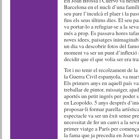
En Joan Brossa i Cuervo va néixer 
Barcelona en el nucli d’una famíli
seu pare l’inculcà el plaer i la pas
fins els seus últims dies. El seu p
va portar-lo a refugiar-se a la seva
més a prop. Es passava hores tafane
noves idees, paisatges inimaginabl
un dia va descobrir fotos del fam
moment va ser un punt d’inflexió a
decidir que el que volia ser era tr
Tot i no tenir el recolzament de l
la Guerra Civil espanyola, va marx
Els primers anys en aquell país va
treballar de pintor, missatger, ajud
aportés un petit ingrés per poder 
en Leopoldo. 5 anys després d’ini
proposar-li formar parella artístic
espectacle va ser un èxit sense pre
necessitat de fer un canvi a la sev
primer viatge a París per començar
la fama que ja precedia en Joan va 