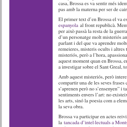
casa, Brossa es va sentir més iden
pas amb la materna per ser de ca
El primer text d’en Brossa el va e
espanyola
al front republicà. Ment
per això passà la resta de la guerr
d’un personatge molt misteriós am
parlant i del que va aprendre molte
remeieres, misteris ocults i altres
misteriós, però a l’hora, apassion
aquest moment quan en Brossa, en 
a investigar sobre el Sant Greal, 
Amb aquest misteriós, però inter
compartir una de les seves frases 
s’aprenen però no s’ensenyen” i ta
sentiments envers l’art: no existei
les arts, sinó la poesia com a elem
la seva obra.
Brossa va participar en actes reivi
la
tancada d’intel·lectuals a Mont