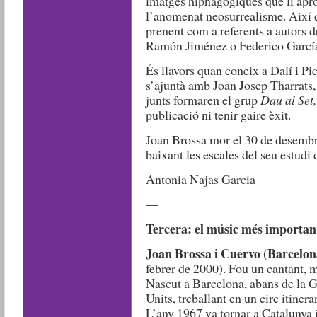
imatges hipnagògiques que li apro
l’anomenat neosurrealisme. Així c
prenent com a referents a autors d
Ramón Jiménez o Federico García
És llavors quan coneix a Dalí i Pic
s’ajuntà amb Joan Josep Tharrats,
junts formaren el grup
Dau al Set
,
publicació ni tenir gaire èxit.
Joan Brossa mor el 30 de desembr
baixant les escales del seu estudi
Antonia Najas Garcia
—
Tercera: el músic més important
Joan Brossa i Cuervo (Barcelona
febrer de 2000). Fou un cantant, m
Nascut a Barcelona, abans de la Gu
Units, treballant en un circ itiner
L’any 1967 va tornar a Catalunya 