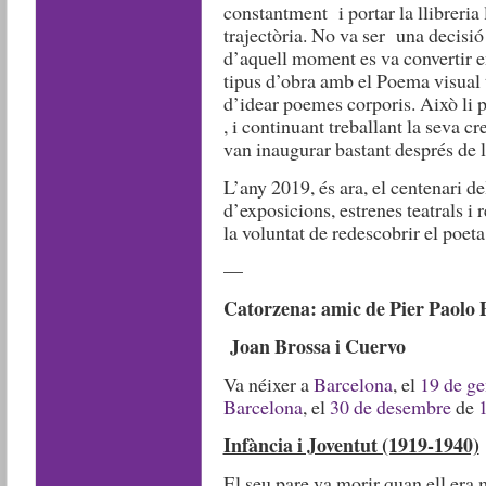
constantment i portar la llibreria 
trajectòria. No va ser una decisió 
d’aquell moment es va convertir e
tipus d’obra amb el Poema visual t
d’idear poemes corporis. Això li pe
, i continuant treballant la seva c
van inaugurar bastant després de l
L’any 2019, és ara, el centenari d
d’exposicions, estrenes teatrals i
la voluntat de redescobrir el poeta
—
Catorzena: amic de Pier Paolo P
Jo
an Brossa i Cuervo
Va néixer a
Barcelona
, el
19 de ge
Barcelona
, el
30 de desembre
de
Infància i Joventut (1919-1940)
El seu pare va morir quan ell era m