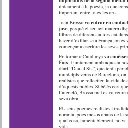
importants de la segona meitat 
únicament a la poesia, ja que con
important entre totes les arts.
va entrar en contact
Joan Brossa
jove
, perquè el seu avi matern di
llibres de diferents autors catalan
haver d’exiliar-se a França, on es
començar a escriure les seves pri
va conèixer
En tornar a Catalunya
Foix
, i juntament amb aquesta nova
diari “Dau al Sis”, que tenia per o
municipis veïns de Barcelona, on
realistes que reflectien la vida de
d’aquests pobles. Si bé és cert que
l’atenció, Brossa mai es va veure a
seva obra.
Els seus poemes realistes i tradici
noranta, pocs mesos abans de la s
qual cosa, lamentablement, no va 
vida.