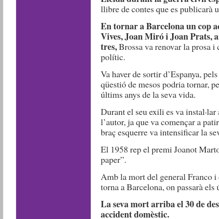
llibre de contes que es publicarà 
En tornar a Barcelona un cop ac
Vives, Joan Miró i Joan Prats, 
tres,
Brossa va renovar la prosa i 
polític.
Va haver de sortir d’Espanya, pels 
qüestió de mesos podria tornar, per
últims anys de la seva vida.
Durant el seu exili es va instal·la
l’autor, ja que va començar a patir
braç esquerre va intensificar la se
El 1958 rep el premi Joanot Martor
paper”.
Amb la mort del general Franco i e
torna a Barcelona, on passarà els 
La seva mort arriba el 30 de de
accident domèstic.