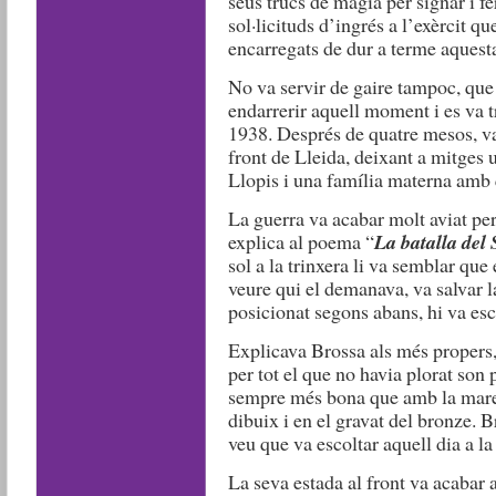
seus trucs de màgia per signar i fe
sol·licituds d’ingrés a l’exèrcit q
encarregats de dur a terme aquesta
No va servir de gaire tampoc, que 
endarrerir aquell moment i es va 
1938. Després de quatre mesos, va 
front de Lleida, deixant a mitges 
Llopis i una família materna amb q
La guerra va acabar molt aviat per 
explica al poema “
La
batalla del
sol a la trinxera li va semblar que
veure qui el demanava, va salvar l
posicionat segons abans, hi va es
Explicava Brossa als més propers,
per tot el que no havia plorat son 
sempre més bona que amb la mare.
dibuix i en el gravat del bronze. B
veu que va escoltar aquell dia a la 
La seva estada al front va acabar a