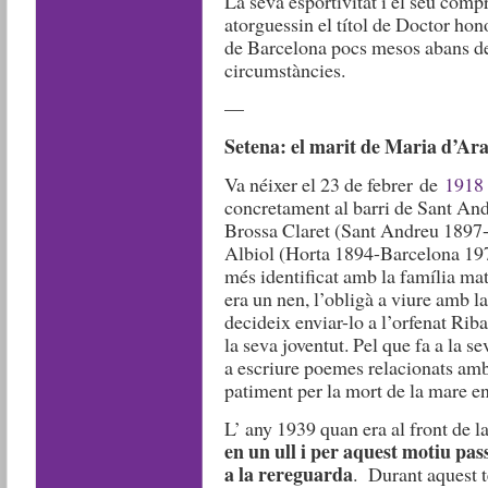
La seva esportivitat i el seu comp
atorguessin el títol de Doctor ho
de Barcelona pocs mesos abans de 
circumstàncies.
—
Setena: el marit de Maria d’Ar
Va néixer el 23 de febrer de
1918
concretament al barri de Sant An
Brossa Claret (Sant Andreu 1897-
Albiol (Horta 1894-Barcelona 1970
més identificat amb la família ma
era un nen, l’obligà a viure amb la
decideix enviar-lo a l’orfenat Rib
la seva joventut. Pel que fa a la 
a escriure poemes relacionats amb 
patiment per la mort de la mare en
L’ any 1939 quan era al front de 
en un ull i per aquest motiu pass
a la rereguarda
. Durant aquest t