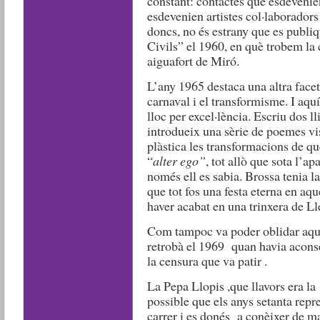
constant: contactes que esdevenie
esdevenien artistes col·laborador
doncs, no és estrany que es publi
Civils” el 1960, en què trobem la 
aiguafort de Miró.
L’any 1965 destaca una altra facet
carnaval i el transformisme. I aqu
lloc per excel·lència. Escriu dos l
introdueix una sèrie de poemes vi
plàstica les transformacions de què
“
alter ego”
, tot allò que sota l’a
només ell es sabia. Brossa tenia la 
que tot fos una festa eterna en aqu
haver acabat en una trinxera de Ll
Com tampoc va poder oblidar aqu
retrobà el 1969 quan havia aconse
la censura que va patir .
La Pepa Llopis ,que llavors era la
possible que els anys setanta repre
carrer i es donés a conèixer de m