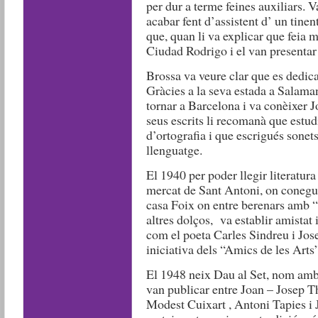
per dur a terme feines auxiliars. 
acabar fent d’assistent d’ un tinen
que, quan li va explicar que feia m
Ciudad Rodrigo i el van presenta
Brossa va veure clar que es dedicar
Gràcies a la seva estada a Salamanc
tornar a Barcelona i va conèixer J
seus escrits li recomanà que estudi
d’ortografia i que escrigués sonets
llenguatge.
El 1940 per poder llegir literatur
mercat de Sant Antoni, on conegué
casa Foix on entre berenars amb “a
altres dolços, va establir amistat 
com el poeta Carles Sindreu i Jose
iniciativa dels “Amics de les Arts”
El 1948 neix Dau al Set, nom amb 
van publicar entre Joan – Josep T
Modest Cuixart , Antoni Tapies i 