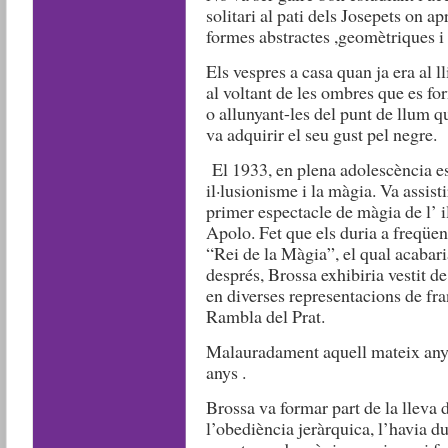
solitari al pati dels Josepets on a
formes abstractes ,geomètriques i l
Els vespres a casa quan ja era al ll
al voltant de les ombres que es fo
o allunyant-les del punt de llum q
va adquirir el seu gust pel negre.
El 1933, en plena adolescència es
il·lusionisme i la màgia. Va assis
primer espectacle de màgia de l’ 
Apolo. Fet que els duria a freqüent
“Rei de la Màgia”, el qual acabari
després, Brossa exhibiria vestit 
en diverses representacions de fra
Rambla del Prat.
Malauradament aquell mateix any v
anys .
Brossa va formar part de la lleva 
l’obediència jeràrquica, l’havia d