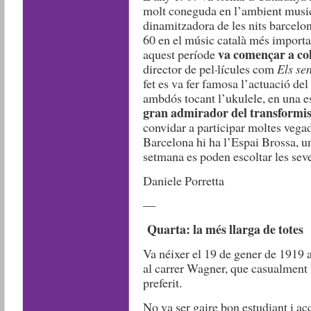
molt coneguda en l’ambient music
dinamitzadora de les nits barcelon
60 en el músic català més importa
va començar a col
aquest període
director de pel·lícules com
Els sen
fet es va fer famosa l’actuació d
ambdós tocant l’ukulele, en una es
gran admirador del transformist
convidar a participar moltes vegad
Barcelona hi ha l’Espai Brossa, un
setmana es poden escoltar les sev
Daniele Porretta
—
Quarta: la més llarga de totes
Va néixer el 19 de gener de 1919 
al carrer Wagner, que casualment 
preferit.
No va ser gaire bon estudiant i ac