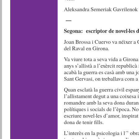
Aleksandra Semeriak Gavrilenok
—
Segona: escriptor de novel
·
les 
Joan Brossa i Cuervo va néixer a 
del Raval en Girona.
Va viure tota a seva vida a Girona 
anys s’allistà a l’exèrcit republicà
acabà la guerra es casà amb una jo
Sant Gervasi, on treballava com a f
Quan esclatà la guerra civil espan
l’allistament degut a una coixesa 
romandre amb la seva dona durant e
polítiques i socials de l’època. N
escriure novel·les d’amor, inspirat 
dona de tenir fills.
L’interès en la psicologia i l´’ ob