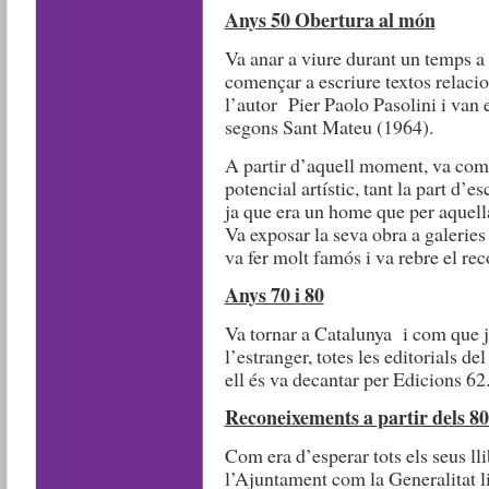
Anys 50 Obertura al món
Va anar a viure durant un temps a
començar a escriure textos relacio
l’autor Pier Paolo Pasolini i van
segons Sant Mateu (1964).
A partir d’aquell moment, va come
potencial artístic, tant la part d’es
ja que era un home que per aquell
Va exposar la seva obra a galeri
va fer molt famós i va rebre el r
Anys 70 i 80
Va tornar a Catalunya i com que ja
l’estranger, totes les editorials d
ell és va decantar per Edicions 62
Reconeixements a partir dels 80 
Com era d’esperar tots els seus lli
l’Ajuntament com la Generalitat l