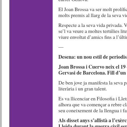
El Joan Brossa va ser molt prolífi
molts premis al llarg de la seva vi
Respecte a la seva vida privada. 
se’l va veure a moltes tertúlies li
viure envoltat d’amics fins a l’úl
—
Desena: un nou estil de periodis
Joan Brossa i Cuervo neix el 19 
Gervasi de Barcelona. Fill d’un 
De ben jove ja manifesta la seva pa
literària i un gran talent.
Es va llicenciar en Filosofia i Lle
alhora que va començar a rebre cl
seu coneixement de la llengua i far
Als disset anys s’allistà a l’exèr
Lleida durant la guerra civil es