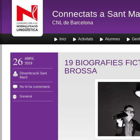
Connectats a Sant Mar
CNL de Barcelona
Inici
Activitats
Alumnes
Gent
26
ABRIL
19 BIOGRAFIES FIC
2019
BROSSA
Dinamització Sant
Martí
No hi ha comentaris
General