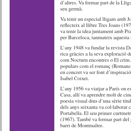
d’altres. Va formar part de la Llig
seu germà.
Va tenir un especial lligam amb Jo
reflecteix al llibre Tres Joans (1
va tenir la idea juntament amb Pra
per Barceloca, tanmateix aquesta 
L’any 1948 va fundar la revista D
rica gràcies a la seva exploració d
com Nocturn encontres o El crim
populars com el romanç (Romance
en concret va ser font d’inspiració
Isabel Coixet.
L’any 1956 va viatjar a París on es
Casa, allí va aprendre molt de cin
poesia visual dins d’una sèrie tit
dels anys seixanta va col·laborar
Portabella. El seu primer curtmet
(1967). També va formar part del 
barri de Montmaître.