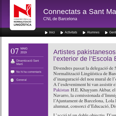
Connectats a Sant Mar
CNL de Barcelona
Inici
Activitats
Alumnes
Gent
07
MAIG
Artistes pakistanesos
2019
l’exterior de l’Escol
Dinamització Sant
Martí
Divendres passat la delegació de 
No hi ha comentaris
Normalització Lingüística de Barce
d’inauguració del nou mural de l’
General
A l’esdeveniment hi van assistir els
Pakistan
H.E. Khayyam Akbar, el 
Navarro, la comissionada d’Immigr
l’Ajuntament de Barcelona, Lola L
alumnat, consorci d’Educació, Dist
L’acció té un doble objectiu. D’un