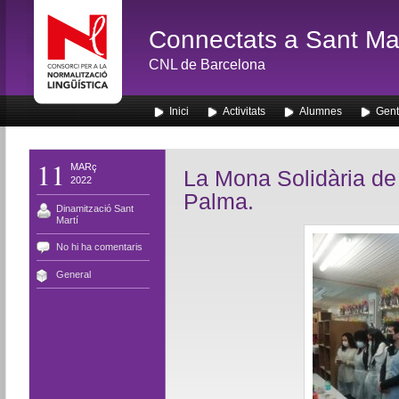
Connectats a Sant Mar
CNL de Barcelona
Inici
Activitats
Alumnes
Gent
11
MARç
La Mona Solidària de 
2022
Palma.
Dinamització Sant
Martí
No hi ha comentaris
General