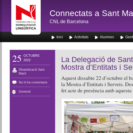
Connectats a Sant Mar
CNL de Barcelona
Inici
Activitats
Alumnes
Gent
25
OCTUBRE
La Delegació de Sant 
2022
Mostra d’Entitats i S
Dinamització Sant
Martí
Aquest dissabte 22 d’octubre el b
No hi ha comentaris
la Mostra d’Entitats i Serveis. De
fet acte de presència amb aquesta 
General