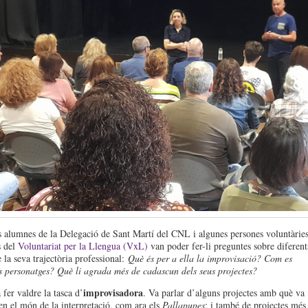
 alumnes de la Delegació de Sant Martí del CNL i algunes persones voluntàrie
s del
Voluntariat per la Llengua (VxL)
van poder fer-li preguntes sobre diferent
 la seva trajectòria professional:
Què és per a ella la improvisació?
Com es
s personatges?
Què li agrada més de cadascun dels seus projectes?
improvisadora
 fer valdre la tasca d’
. Va parlar d’alguns projectes amb què va
n el món de la interpretació, com ara els
Pallapupes
; i també de projectes més