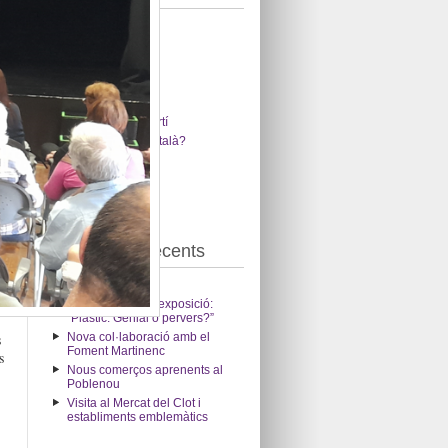
Campanyes
Club de lectura
Còmic en català
Enxarxa't al barri
General
Gent de Sant Martí
I tu, jugues en català?
Lectura
Viu Sant Martí
VxL
Entrades recents
Ànima
Inauguració de l’exposició:
“Plàstic. Genial o pervers?”
s
Nova col·laboració amb el
Foment Martinenc
s
Nous comerços aprenents al
Poblenou
Visita al Mercat del Clot i
establiments emblemàtics