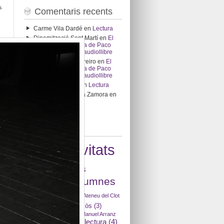
s
Comentaris recents
Carme Vila Dardé
en
Lectura
Dinamització Sant Martí
en
El
llibre ‘Petita història de Paco
Candel’ també en audiollibre
Gabriela Stein Barreiro
en
El
llibre ‘Petita història de Paco
Candel’ també en audiollibre
Daniela Zaffalon
en
Lectura
Mariano Corredera Zamora
en
Lectura
Etiquetes
activitats
accents
(3)
(23)
activitats
alumnes
delegació
(5)
(9)
article d'opinió
(2)
Ateneu del Clot
B3
(5)
Besòs
(3)
(2)
b2
(2)
biblioteca
(2)
biblioteca Manuel Arranz
Club de lectura
(4)
(2)
català
(2)