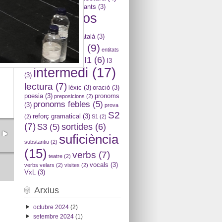
concurs
(4)
consonants
(3)
cursos
conversa
(2)
(18)
còmic en català
(3)
dinamització
(9)
entitats
I1
(6)
I3
(2)
expressió escrita
(2)
intermedi
(17)
(3)
lectura
(7)
lèxic
(3)
oració
(3)
poesia
(3)
pronoms
preposicions
(2)
pronoms febles
(5)
(3)
prova
S2
reforç gramatical
(3)
(2)
S1
(2)
(7)
sortides
(6)
S3
(5)
suficiència
substantiu
(2)
(15)
verbs
(7)
teatre
(2)
vocals
(3)
verbs velars
(2)
visites
(2)
VxL
(3)
Arxius
octubre 2024
(2)
setembre 2024
(1)