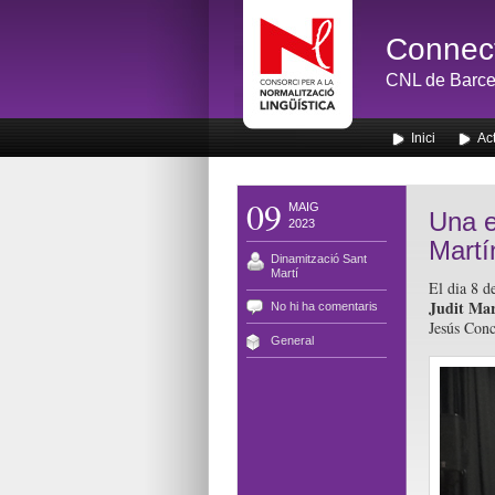
Connect
CNL de Barce
Inici
Act
09
MAIG
Una e
2023
Martí
Dinamització Sant
Martí
El dia 8 d
Judit Mar
No hi ha comentaris
Jesús Conc
General