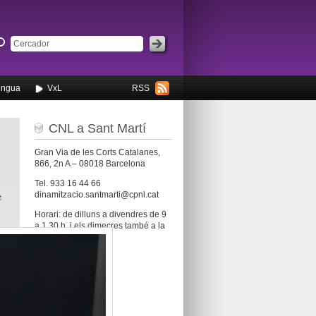
engua
VxL
RSS
CNL a Sant Martí
Gran Via de les Corts Catalanes,
866, 2n A – 08018 Barcelona
Tel. 933 16 44 66
e
dinamitzacio.santmarti@cpnl.cat
Horari: de dilluns a divendres de 9
a 1.30 h, i els dimecres també a la
tarda, de 16 a 20 h.
Categories