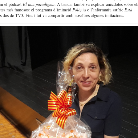
om el pòdcast
El nou paradigma
. A banda, també va explicar anècdotes sobre el
ctes més famosos: el programa d’imitació
Polònia
o l’informatiu satíric
Està
ls dos de TV3. Fins i tot va compartir amb nosaltres algunes imitacions.