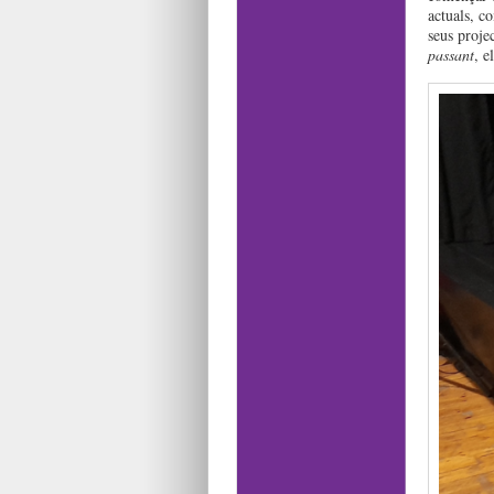
actuals, c
seus proje
passant
, e