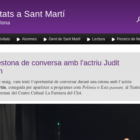
ats a Sant Martí
lona
ivitats
Alumnes
Gent de Sant Martí
Lectura
Pessics de ll
stona de conversa amb l’actriu Judit
n
e maig, vam tenir l’oportunitat de conversar durant una estona amb l’actriu
tín
, coneguda per aparèixer a programes com
Polònia
o
Està passant,
al Teatr
ernau del Centre Cultual La Farinera del Clot.