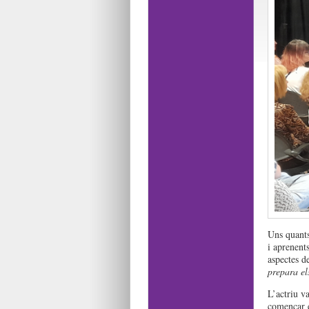
Uns quants
i aprenent
aspectes de
prepara el
L’actriu va
començar e