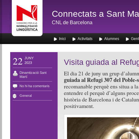
Connectats a Sant Mar
CNL de Barcelona
Inici
Activitats
Alumnes
Gent
22
JUNY
Visita guiada al Refu
2023
El dia 21 de juny un grup d’alum
Dinamització Sant
Martí
guiada al Refugi 307 del Poble-
recomanable perquè ens situa a la 
No hi ha comentaris
entendre el perquè d’alguns proces
General
història de Barcelona i de Catalu
positivament.