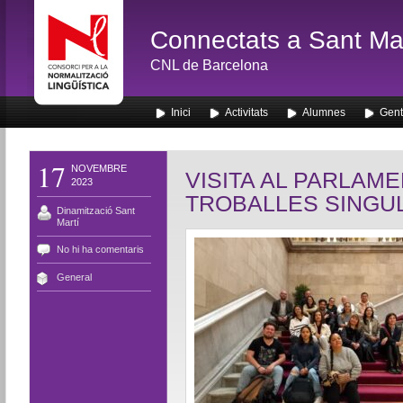
Connectats a Sant Mar
CNL de Barcelona
Inici
Activitats
Alumnes
Gent
17
NOVEMBRE
VISITA AL PARLAME
2023
TROBALLES SINGU
Dinamització Sant
Martí
No hi ha comentaris
General