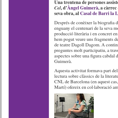
Una trentena de persones assist
, d’
Àngel Guimerà
, a càrrec
Cel
seva obra, al
Casal de Barri la 
Després de conèixer la biografia 
enguany el centenari de la seva m
producció literària i en concret en
hem pogut veure uns fragments de 
de teatre Dagoll Dagom. A continu
preguntes molt participatiu, a trav
aspectes sobre una figura cabdal d
Guimerà.
Aquesta activitat formava part del
lectura sobre clàssics de la liter
CNL de Barcelona (en aquest cas, 
Martí) ofereix en col·laboració a