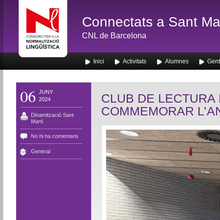
Connectats a Sant Mar
CNL de Barcelona
Inici
Activitats
Alumnes
Gent
06
JUNY
CLUB DE LECTURA 
2024
COMMEMORAR L’A
Dinamització Sant
Martí
No hi ha comentaris
General