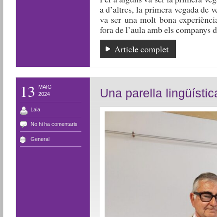
a d’altres, la primera vegada de v
va ser una molt bona experiència
fora de l’aula amb els companys d
Article complet
13
MAIG
Una parella lingüístic
2024
Laia
No hi ha comentaris
General