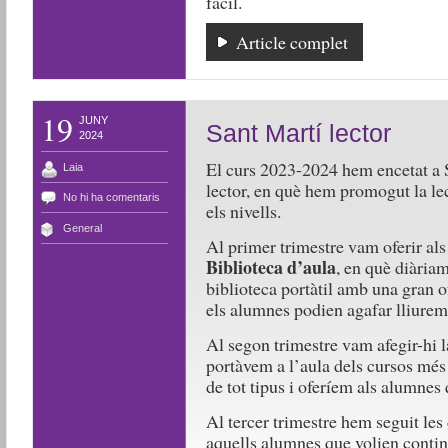
fàcil.
Article complet
19
JUNY
Sant Martí lector
2024
El curs 2023-2024 hem encetat a S
Laia
lector, en què hem promogut la lec
No hi ha comentaris
els nivells.
General
Al primer trimestre vam oferir als
Biblioteca d’aula
, en què diàriam
biblioteca portàtil amb una gran of
els alumnes podien agafar lliureme
Al segon trimestre vam afegir-hi 
portàvem a l’aula dels cursos més 
de tot tipus i oferíem als alumnes 
Al tercer trimestre hem seguit les
aquells alumnes que volien contin