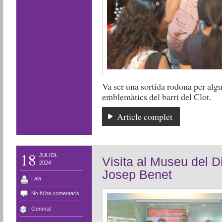
Va ser una sortida rodona per alg
emblemàtics del barri del Clot.
Article complet
18
JULIOL
Visita al Museu del Di
2024
Josep Benet
Laia
No hi ha comentaris
General