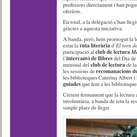
professors directament i han pogut 
oferíem.
En total, a la delegació s’han llegi
gràcies a aquesta iniciativa.
A banda, però, hem promogut la le
ruta literària
estat la
d’
El torn d
club de lectura
participació al
Ma
intercanvi de llibres
l’
del Dia de 
club de lectura
mensual del
de la
recomanacions de 
les sessions de
les biblioteques Caterina Albert i
guiades
que fem a les biblioteque
Creiem fermament que la lectura 
involuntària, a banda de tota la re
simple plaer de llegir.