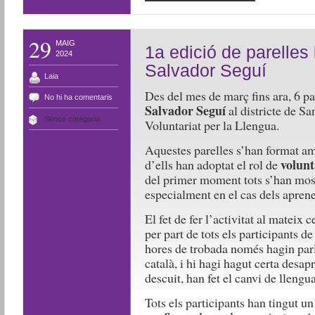
29
MAIG
1a edició de parelles l
2024
Salvador Seguí
Laia
Des del mes de març fins ara, 6 par
No hi ha comentaris
Salvador Seguí
al districte de Sa
Sense categoria
Voluntariat per la Llengua.
Aquestes parelles s’han format a
volunt
d’ells han adoptat el rol de
del primer moment tots s’han mostra
especialment en el cas dels aprene
El fet de fer l’activitat al mateix 
per part de tots els participants de
hores de trobada només hagin parl
català, i hi hagi hagut certa desa
descuit, han fet el canvi de llengua
Tots els participants han tingut un