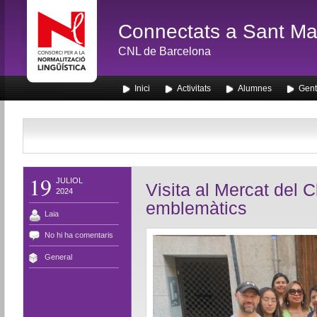
Connectats a Sant Mar
CNL de Barcelona
Inici
Activitats
Alumnes
Gent
19
JULIOL
Visita al Mercat del C
2024
emblemàtics
Laia
No hi ha comentaris
General