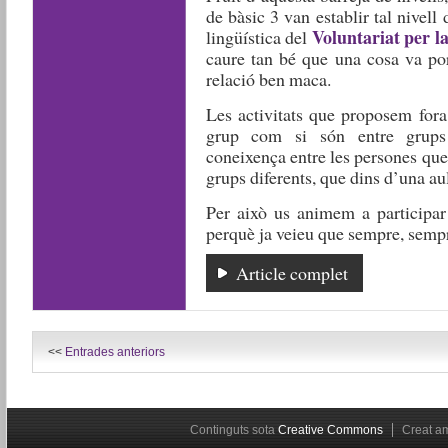
de bàsic 3 van establir tal nivell
Voluntariat per l
lingüística del
caure tan bé que una cosa va port
relació ben maca.
Les activitats que proposem fora 
grup com si són entre grups d
coneixença entre les persones que 
grups diferents, que dins d’una au
Per això us animem a participar
perquè ja veieu que sempre, sempr
Article complet
<<
Entrades anteriors
Continguts sota
Creative Commons
Creat 