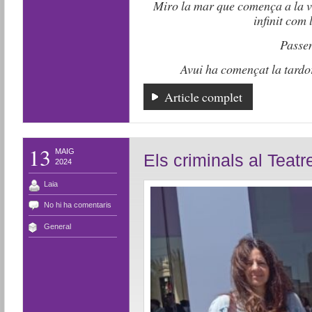
Miro la mar que comença a la vo
infinit com 
Passen
Avui ha començat la tardor
Article complet
13
MAIG
Els criminals al Teat
2024
Laia
No hi ha comentaris
General