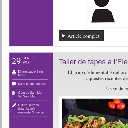
Article complet
29
GENER
Taller de tapes a l’El
2019
El grup d’elemental 3 del pr
Dinamització Sant
Martí
aquestes receptes de
No hi ha comentaris
Us ve de g
Gent de Sant Martí
,
Viu Sant Martí
cultura
,
cursos
,
dinamització
,
elemental 3
,
menjar