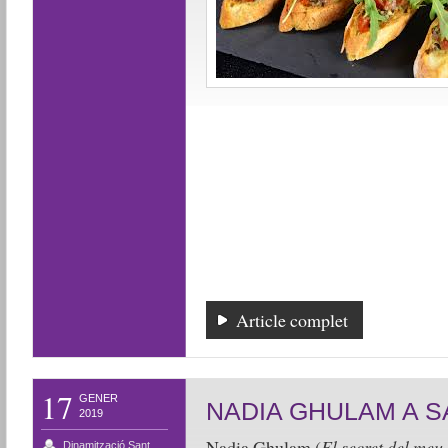
Article complet
17
GENER
NADIA GHULAM A S
2019
Nadia Ghulam (
El secret del meu 
Dinamització Sant