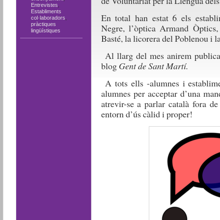
de Voluntariat per la Llengua dels
Entrevistes
,
Establiments
En total han estat 6 els establi
col·laboradors
,
pràctiques
Negre, l’òptica Armand Òptics, 
lingüístiques
Basté, la licorera del Poblenou i
Al llarg del mes anirem publican
blog
Gent de Sant Martí.
A tots ells -alumnes i establim
alumnes per acceptar d’una maner
atrevir-se a parlar català fora de
entorn d’ús càlid i proper!