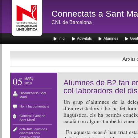
Connectats a Sant Mar
CNL de Barcelona
Inici
Activitats
Alumnes
Gent
Arxiu 
05
MARç
Alumnes de B2 fan en
2019
col·laboradors del dis
Dinamització Sant
Martí
Un grup d’alumnes de la deleg
No hi ha comentaris
d’entrevistadors i ho ha fet for
lingüística, els ha permès conèi
General
,
Gent de
català i on alguns també hi viuen.
Sant Martí
activitats
,
alumnes
,
En aquesta ocasió han triat est
dinamiotzació
,
ensenyament
,