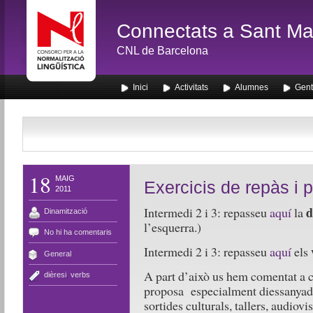
Connectats a Sant Mar
CNL de Barcelona
Inici
Activitats
Alumnes
Gent
18
MAIG
Exercicis de repàs i 
2011
d
Intermedi 2 i 3: repasseu
aquí
la
Dinamització
l’esquerra.)
No hi ha comentaris
Intermedi 2 i 3: repasseu
aquí
els
General
A part d’això us hem comentat a c
dièresi
,
verbs
proposa especialment diessanyade
sortides culturals, tallers, audiovi