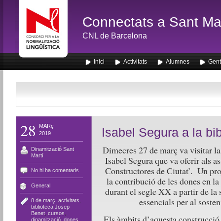
Connectats a Sant Mar
CNL de Barcelona
Inici
Activitats
Alumnes
Gent
28
MARç
Isabel Segura a la bi
2019
Dimecres 27 de març va visitar la
Dinamització Sant
Martí
Isabel Segura que va oferir als a
Constructores de Ciutat’. Un proj
No hi ha comentaris
la contribució de les dones en la
General
durant el segle XX a partir de la
essencials per al soste
8 de març
,
activitats
,
biblioteca Josep
Benet
,
cursos
,
Els àmbits d’aquesta construcció 
dinamització
,
dones
,