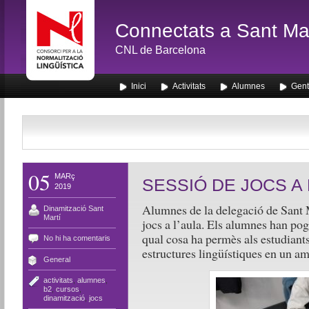
Connectats a Sant Mar
CNL de Barcelona
Inici
Activitats
Alumnes
Gent
05
MARç
SESSIÓ DE JOCS A 
2019
Alumnes de la delegació de Sant 
Dinamització Sant
Martí
jocs a l’aula. Els alumnes han pogu
qual cosa ha permès als estudiants
No hi ha comentaris
estructures lingüístiques en un am
General
activitats
,
alumnes
,
b2
,
cursos
,
dinamització
,
jocs