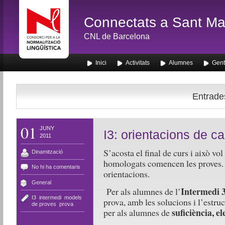
Connectats a Sant Mar
CNL de Barcelona
Inici
Activitats
Alumnes
Gent
Entrades
01
JUNY
I3: orientacions de ca
2011
S’acosta el final de curs i això vol
Dinamització
homologats comencen les proves. 
No hi ha comentaris
orientacions.
General
Intermedi 
Per als alumnes de l’
I3
,
intermedi
,
models
prova, amb les solucions i l’estru
de proves
,
prova
suficiència, e
per als alumnes de