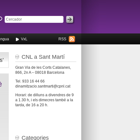
engua
VxL
RSS
CNL a Sant Martí
s’
Gran Via de les Corts Catalanes,
866, 2n A – 08018 Barcelona
Tel. 933 16 44 66
è
dinamitzacio.santmarti@cpnl.cat
Horari: de dilluns a divendres de 9
a 1.30 h, i els dimecres també a la
tarda, de 16 a 20 h.
Categories