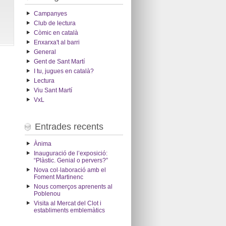
Campanyes
Club de lectura
Còmic en català
Enxarxa't al barri
General
Gent de Sant Martí
I tu, jugues en català?
Lectura
Viu Sant Martí
VxL
Entrades recents
Ànima
Inauguració de l’exposició:
“Plàstic. Genial o pervers?”
Nova col·laboració amb el
Foment Martinenc
Nous comerços aprenents al
Poblenou
Visita al Mercat del Clot i
establiments emblemàtics