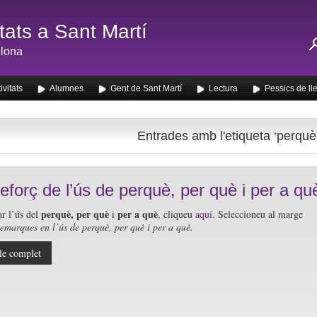
ats a Sant Martí
lona
ivitats
Alumnes
Gent de Sant Martí
Lectura
Pessics de ll
Entrades amb l'etiqueta ‘perquè
eforç de l’ús de perquè, per què i per a qu
perquè, per què
per a què
ar l’ús del
i
, cliqueu
aquí
. Seleccioneu al marge
emarques en l’ús de perquè, per què i per a què.
le complet