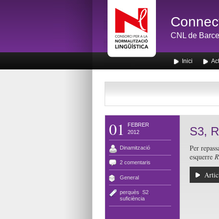
Connect
CNL de Barce
Inici
Act
01
FEBRER
S3, R
2012
Per repass
Dinamització
esquerre
R
2 comentaris
Artic
General
perquès
,
S2
,
suficiència