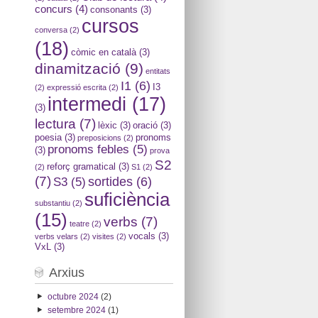
concurs
(4)
consonants
(3)
cursos
conversa
(2)
(18)
còmic en català
(3)
dinamització
(9)
entitats
I1
(6)
I3
(2)
expressió escrita
(2)
intermedi
(17)
(3)
lectura
(7)
lèxic
(3)
oració
(3)
poesia
(3)
pronoms
preposicions
(2)
pronoms febles
(5)
(3)
prova
S2
reforç gramatical
(3)
(2)
S1
(2)
(7)
sortides
(6)
S3
(5)
suficiència
substantiu
(2)
(15)
verbs
(7)
teatre
(2)
vocals
(3)
verbs velars
(2)
visites
(2)
VxL
(3)
Arxius
octubre 2024
(2)
setembre 2024
(1)