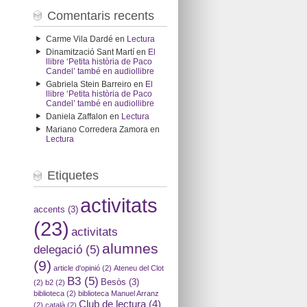
Comentaris recents
Carme Vila Dardé
en
Lectura
Dinamització Sant Martí
en
El
llibre ‘Petita història de Paco
Candel’ també en audiollibre
Gabriela Stein Barreiro
en
El
llibre ‘Petita història de Paco
Candel’ també en audiollibre
Daniela Zaffalon
en
Lectura
Mariano Corredera Zamora
en
Lectura
Etiquetes
activitats
accents
(3)
(23)
activitats
alumnes
delegació
(5)
(9)
article d'opinió
(2)
Ateneu del Clot
B3
(5)
Besòs
(3)
(2)
b2
(2)
biblioteca
(2)
biblioteca Manuel Arranz
Club de lectura
(4)
(2)
català
(2)