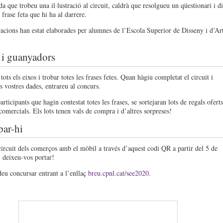
a que trobeu una il·lustració al circuit, caldrà que resolgueu un qüestionari i di
 frase feta que hi ha al darrere.
tracions han estat elaborades per alumnes de l’Escola Superior de Disseny i d’Ar
 i guanyadors
 tots els eixos i trobar totes les frases fetes. Quan hàgiu completat el circuit i
es vostres dades, entrareu al concurs.
articipants que hagin contestat totes les frases, se sortejaran lots de regals oferts
comercials. Els lots tenen vals de compra i d’altres sorpreses!
par-hi
circuit dels comerços amb el mòbil a través d’aquest codi QR a partir del 5 de
 deixeu-vos portar!
u concursar entrant a l’enllaç
breu.cpnl.cat/see2020.