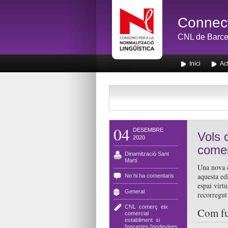
Connect
CNL de Barce
Inici
Act
04
DESEMBRE
Vols 
2020
comer
Dinamització Sant
Martí
Una nova e
aquesta ed
No hi ha comentaris
espai virt
General
recorregut 
CNL
,
comerç
,
eix
Com fu
comercial
,
establiment
,
si
l'encertes l'endevines