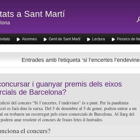
ats a Sant Martí
lona
ivitats
Alumnes
Gent de Sant Martí
Lectura
Pessics de ll
Entrades amb l'etiqueta ‘si l’encertes l’endevine
concursar i guanyar premis dels eixos
cials de Barcelona?
dició del concurs “Si l’encertes, l’endevines” és a punt. Per la pandèmia
ició es farà dins la xarxa. Del 5 de desembre al 5 de gener, podreu entrar a un
ual on trobareu un recorregut pels eixos comercials de Barcelona. Al llarg del
podreu anar resolent el concurs de frases fetes il·lustrades.
nciona el concurs?