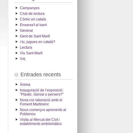
Campanyes
Club de lectura
Còmic en català
Enxarxa't al barri
General
Gent de Sant Martí
I tu, jugues en català?
Lectura
Viu Sant Martí
VxL
Entrades recents
Ànima
Inauguració de l’exposició:
“Plàstic. Genial o pervers?”
Nova col·laboració amb el
Foment Martinenc
Nous comerços aprenents al
Poblenou
Visita al Mercat del Clot i
establiments emblemàtics