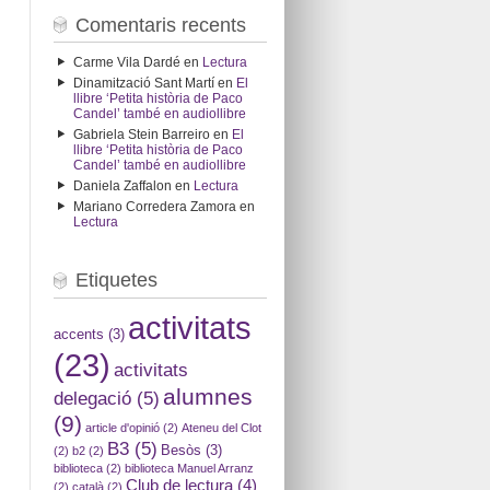
Comentaris recents
Carme Vila Dardé
en
Lectura
Dinamització Sant Martí
en
El
llibre ‘Petita història de Paco
Candel’ també en audiollibre
Gabriela Stein Barreiro
en
El
llibre ‘Petita història de Paco
Candel’ també en audiollibre
Daniela Zaffalon
en
Lectura
Mariano Corredera Zamora
en
Lectura
Etiquetes
activitats
accents
(3)
(23)
activitats
alumnes
delegació
(5)
(9)
article d'opinió
(2)
Ateneu del Clot
B3
(5)
Besòs
(3)
(2)
b2
(2)
biblioteca
(2)
biblioteca Manuel Arranz
Club de lectura
(4)
(2)
català
(2)