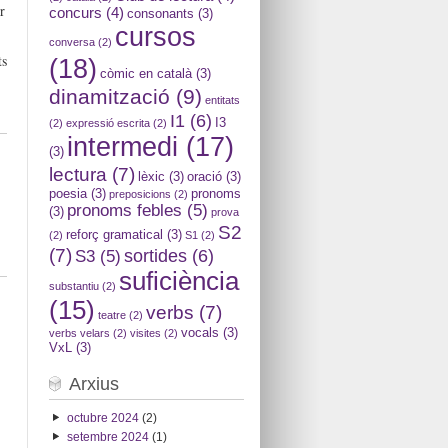
r
concurs
(4)
consonants
(3)
cursos
conversa
(2)
ts
(18)
còmic en català
(3)
dinamització
(9)
entitats
I1
(6)
I3
(2)
expressió escrita
(2)
intermedi
(17)
(3)
lectura
(7)
lèxic
(3)
oració
(3)
poesia
(3)
pronoms
preposicions
(2)
pronoms febles
(5)
(3)
prova
S2
reforç gramatical
(3)
(2)
S1
(2)
(7)
sortides
(6)
S3
(5)
suficiència
substantiu
(2)
(15)
verbs
(7)
teatre
(2)
vocals
(3)
verbs velars
(2)
visites
(2)
VxL
(3)
Arxius
octubre 2024
(2)
setembre 2024
(1)