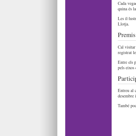
Cada vegad
quina és la
Les il·lus
Llotja.
Premis
Cal visitar
registrat l
Entre els p
pels eixos 
Partici
Entreu al 
desembre i
També pode