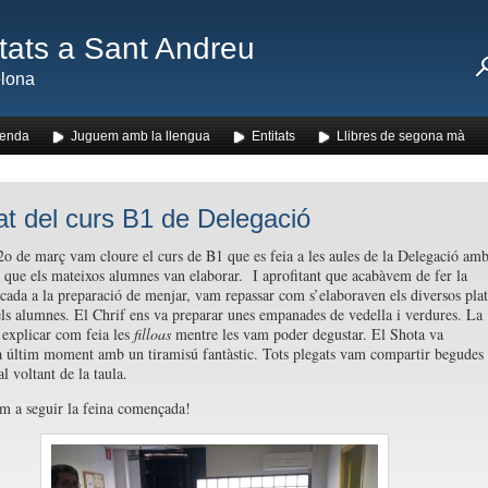
ats a Sant Andreu
lona
enda
Juguem amb la llengua
Entitats
Llibres de segona mà
t del curs B1 de Delegació
o de març vam cloure el curs de B1 que es feia a les aules de la Delegació am
 que els mateixos alumnes van elaborar. I aprofitant que acabàvem de fer la
icada a la preparació de menjar, vam repassar com s’elaboraven els diversos plat
els alumnes. El Chrif ens va preparar unes empanades de vedella i verdures. La
explicar com feia les
filloas
mentre les vam poder degustar. El Shota va
a últim moment amb un tiramisú fantàstic. Tots plegats vam compartir begudes 
l voltant de la taula.
om a seguir la feina començada!