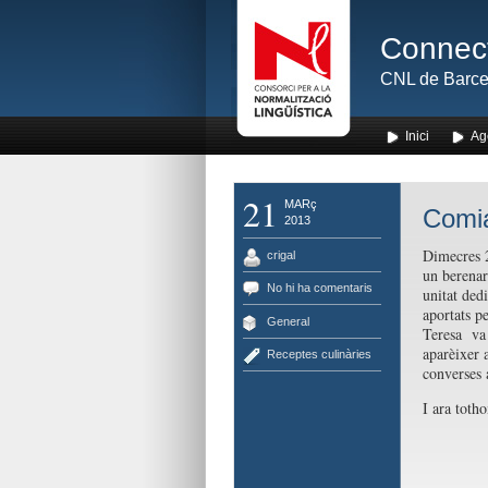
Connect
CNL de Barce
Inici
Ag
21
MARç
Comia
2013
Dimecres 2
crigal
un berenar
No hi ha comentaris
unitat ded
aportats p
General
Teresa va 
aparèixer 
Receptes culinàries
converses a
I ara toth