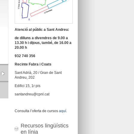
Atenció al públic a Sant Andreu:
de dilluns a divendres de 9.00 a
13.30 h i dijous, també, de 16.00 a
20.00 h
932 740 356
Recinte Fabra i Coats
Sant Adrià, 20 / Gran de Sant
Andreu, 202
Edifici 15, 1r pis
santandreu@cpnl.cat
Consulta l’oferta de cursos
aquí
.
Recursos lingüístics
en línia