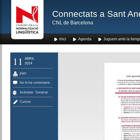
Connectats a Sant An
CNL de Barcelona
Inici
Agenda
Juguem amb la lleng
11
ABRIL
2014
jriart
No hi ha comentaris
Activitats
,
General
Cursos