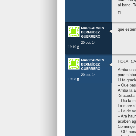
al banc. T
FI
MARICARMEN
que estem
BERMÚDEZ
GUERRERO
20 oct. 14
19:10
#
MARICARMEN
HOLA! CA
BERMÚDEZ
GUERRERO
Arriba una
parc,s’atu
20 oct. 14
19:08
#
Li fa gracie
– Que pas
Arriba la
-S’acosta 
– Diu la m
La mare s’
– La de ve
– Ara hau
acaben ag
Començen 
– Oh! nena