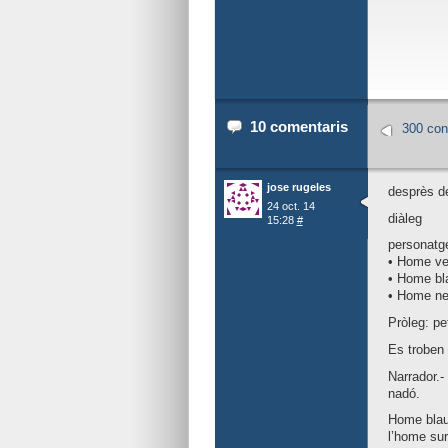
10 comentaris
300 con
jose rugeles
desprès de
24 oct. 14
diàleg
15:28
#
personatg
• Home ve
• Home bl
• Home ne
Pròleg: pe
Es troben 
Narrador.-
nadó.
Home blau:
l’home sur