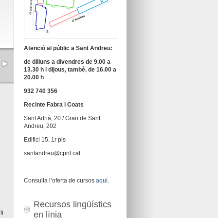
Atenció al públic a Sant Andreu:
de dilluns a divendres de 9.00 a
13.30 h i dijous, també, de 16.00 a
20.00 h
932 740 356
Recinte Fabra i Coats
Sant Adrià, 20 / Gran de Sant
Andreu, 202
Edifici 15, 1r pis
santandreu@cpnl.cat
Consulta l’oferta de cursos
aquí
.
Recursos lingüístics
li
en línia