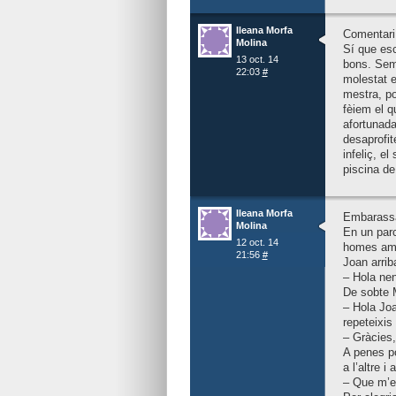
Ileana Morfa
Comentari 
Molina
Sí que esc
13 oct. 14
bons. Semp
22:03
#
molestat e
mestra, po
fèiem el q
afortunada
desaprofit
infeliç, e
piscina de
Ileana Morfa
Embarass
Molina
En un parc
12 oct. 14
homes ami
21:56
#
Joan arrib
– Hola nen
De sobte M
– Hola Joa
repeteixis 
– Gràcies,
A penes p
a l’altre i
– Que m’ex