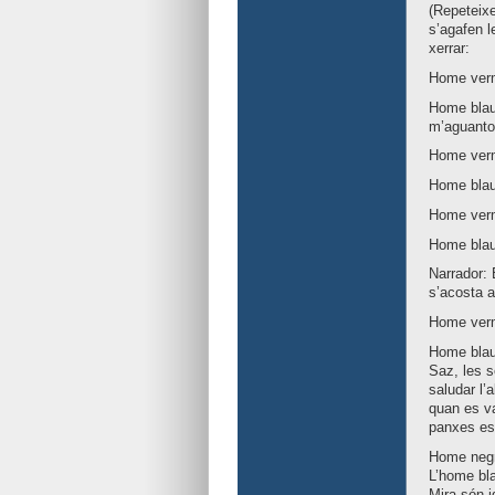
(Repeteixe
s’agafen l
xerrar:
Home verme
Home blau
m’aguanto
Home verme
Home blau:
Home verm
Home blau: 
Narrador: 
s’acosta a
Home verm
Home blau:
Saz, les 
saludar l’
quan es v
panxes es 
Home negre
L’home bla
Mira són i