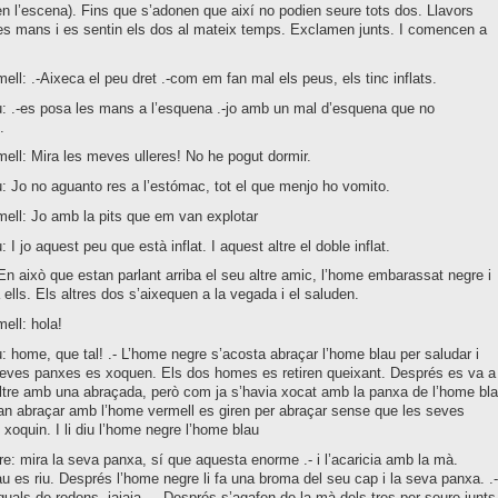
n l’escena). Fins que s’adonen que així no podien seure tots dos. Llavors
es mans i es sentin els dos al mateix temps. Exclamen junts. I comencen a
ll: .-Aixeca el peu dret .-com em fan mal els peus, els tinc inflats.
: .-es posa les mans a l’esquena .-jo amb un mal d’esquena que no
.
ll: Mira les meves ulleres! No he pogut dormir.
 Jo no aguanto res a l’estómac, tot el que menjo ho vomito.
ell: Jo amb la pits que em van explotar
I jo aquest peu que està inflat. I aquest altre el doble inflat.
En això que estan parlant arriba el seu altre amic, l’home embarassat negre i
 ells. Els altres dos s’aixequen a la vegada i el saluden.
ell: hola!
 home, que tal! .- L’home negre s’acosta abraçar l’home blau per saludar i
seves panxes es xoquen. Els dos homes es retiren queixant. Després es va a
altre amb una abraçada, però com ja s’havia xocat amb la panxa de l’home bl
an abraçar amb l’home vermell es giren per abraçar sense que les seves
xoquin. I li diu l’home negre l’home blau
: mira la seva panxa, sí que aquesta enorme .- i l’acaricia amb la mà.
u es riu. Després l’home negre li fa una broma del seu cap i la seva panxa. .-
guals de rodons, jajaja. .- Després s’agafen de la mà dels tres per seure junts