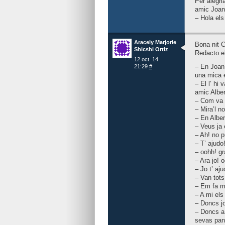
Per alegri
amic Joan 
– Hola els
Aracely Marjorie
Bona nit C
Shicshi Ortiz
Redacto el
12 oct. 14
– En Joan 
21:29
#
una mica e
– El l’ hi 
amic Albe
– Com va 
– Mira’l no
– En Alber
– Veus ja 
– Ah! no p
– T’ ajudo
– oohh! gr
– Ara jo! 
– Jo t’ aju
– Van tots
– Em fa m
– A mi els
– Doncs jo
– Doncs a 
sevas pant