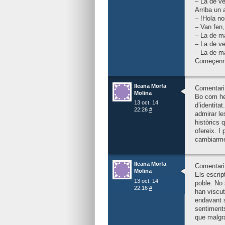
– La de ve
Arriba un
– !Hola n
– Van fen,
– La de ma
– La de ve
– La de ma
Começenn a
Ileana Morfa
Comentari
Molina
Bo com he 
13 oct. 14
d’identita
22:26
#
admirar les
històrics 
ofereix. I
cambiarme
Ileana Morfa
Comentari 
Molina
Els escrip
13 oct. 14
poble. No
22:16
#
han viscut
endavant s
sentiments
que malgra