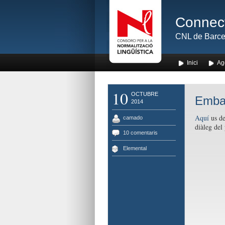
Connect
CNL de Barce
Inici
Ag
10
OCTUBRE
Emba
2014
Aquí
us de
camado
diàleg del
10 comentaris
Elemental