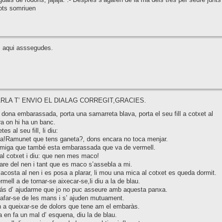
ots somriuen
 aqui asssegudes.
RLA T’ ENVIO EL DIALAG CORREGIT,GRACIES.
 dona embarassada, porta una samarreta blava, porta el seu fill a cotxet al
ra on hi ha un banc.
tes al seu fill, li diu:
a!Ramunet que tens ganeta?, dons encara no toca menjar.
 amiga que també esta embarassada que va de vermell.
al cotxet i diu: que nen mes maco!
are del nen i tant que es maco s’assebla a mi.
acosta al nen i es posa a plarar, li mou una mica al cotxet es queda dormit.
rmell a de tornar-se aixecar-se,li diu a la de blau.
rás d’ ajudarme que jo no puc asseure amb aquesta panxa.
afar-se de les mans i s’ ajuden mutuament.
a queixar-se de dolors que tene am el embaràs.
 en fa un mal d’ esquena, diu la de blau.