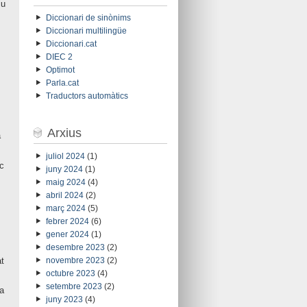
iu
Diccionari de sinònims
Diccionari multilingüe
Diccionari.cat
DIEC 2
Optimot
Parla.cat
Traductors automàtics
Arxius
a
juliol 2024
(1)
c
juny 2024
(1)
maig 2024
(4)
abril 2024
(2)
març 2024
(5)
febrer 2024
(6)
gener 2024
(1)
desembre 2023
(2)
t
novembre 2023
(2)
octubre 2023
(4)
setembre 2023
(2)
a
juny 2023
(4)