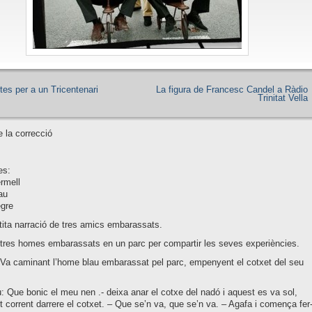
tes per a un Tricentenari
La figura de Francesc Candel a Ràdio
Trinitat Vella
 la correcció
es:
rmell
au
gre
tita narració de tres amics embarassats.
tres homes embarassats en un parc per compartir les seves experiències.
 Va caminant l’home blau embarassat pel parc, empenyent el cotxet del seu
 Que bonic el meu nen .- deixa anar el cotxe del nadó i aquest es va sol,
t corrent darrere el cotxet. – Que se’n va, que se’n va. – Agafa i comença fer-