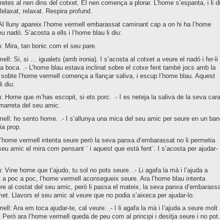
retes al nen dins del cotxet. El nen comença a plorar. L’home s’espanta, i li d
Relaxat, relaxat. Respira profund.
Al lluny apareix l’home vermell embarassat caminant cap a on hi ha l’home
eu nadó. S’acosta a ells i l’home blau li diu:
 Mira, tan bonic com el seu pare.
ll: Si, si … igualets (amb ironia). I s’acosta al cotxet a veure el nadó i fer-li
a boca. .- L’home blau estava inclinat sobre el cotxe fent també jocs amb la
 sobte l’home vermell comença a llançar saliva, i escup l’home blau. Aquest
i diu:
 Home que m’has escopit, si ets porc. .- I es neteja la saliva de la seva car
marreta del seu amic.
ll: ho sento home. .- I s’allunya una mica del seu amic per seure en un ban
ia prop.
l’home vermell intenta seure però la seva panxa d’embarassat no li permetia
seu amic el mira com pensant ¨ i aquest que està fent¨. I s’acosta per ajudar-
 Vine home que t’ajudo, tu sol no pots seure. .- Li agafa la mà i l’ajuda a
 a poc a poc, l’home vermell aconsegueix seure. Ara l’home blau intenta
e al costat del seu amic, però li passa el mateix, la seva panxa d’embarassa
et. Llavors el seu amic al veure que no podia s’aixeca per ajudar-lo.
ll: Ara em toca ajudar-te, cal veure. .- I li agafa la mà i l’ajuda a seure molt 
 Però ara l’home vermell queda de peu com al principi i desitja seure i no pot.