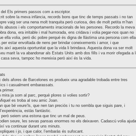
del Els primers passos com a escriptor.
rit sobre la meva infància, records bons que tinc de temps passats i no tan
re vaig ser una nena molt tranquita però curiosa, des de molt petita m’han
ls abusos i els comportaments irracionals de les persones. Recordo la meva
bra dona, era irritable i mal humorada, ens cridava i volia pegar-nos quan no
ue ella volia, però dic pobre perquè és digna de llàstima una persona com ella
 per estar envoltada de nens per brindar coneixements i amor, i que
és així aquesta oportunitat que la vida li brindava. Aquesta dona va ser molt
l seu marit la va abandonar als Estats Units amb dos fills i va morir ofegada a l
 casa seva, tampoc ho mereixia però així és la vida.
ats
 dels afores de Barcelones es produeix una agradable trobada entre tres
cs i casualment embarassats.
a primer.
 mira ja som al parc, perquè plores si volies sortir?
iquel es troba al seu amic Joan.
n que bé veure’ls, que nen tan preciós i tu no sembla que siguis pare, i
l’experiència, estàs fantàstic.
 però seiem una estona que tinc un mal de peus.
odien seure, les sevas pansas enormes no els deixaven. Cadascú volia ajuda
 així va continuar durant uns minuts.
pliques i jo, i que calor, l’embaràs és sufocant.