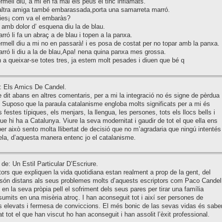
rmell diu, a mi en fa mal els peus el tinc inflamats.
 altra amiga també embarassada,porta una samarreta marró.
oies¡ com va el embaràs?
 amb dolor d’ esquena diu la de blau.
rró li fa un abraç a de blau i topen a la panxa.
rmell diu a mi no en passarà! i es posa de costat per no topar amb la panxa.
rró li diu a la de blau,Apa! nena quina panxa mes grossa.
 queixar-se totes tres, ja estem molt pesades i diuen que bé q
: Els Amics De Candel.
dit abans en altres comentaris, per a mi la integració no és signe de pèrdua
t. Suposo que la paraula catalanisme engloba molts significats per a mi és
 festes típiques, els menjars, la llengua, les persones, tots els llocs bells i
que hi ha a Catalunya. Viure la seva modernitat i gaudir de tot el que ella ens
 per això sento molta llibertat de decisió que no m’agradaria que ningú intentés
la, d’aquesta manera entenc jo el catalanisme.
de: Un Estil Particular D’Escriure.
tors que expliquen la vida quotidiana estan realment a prop de la gent, del
 són distans als seus problemes molts d’aquests escriptors com Paco Candel
 en la seva pròpia pell el sofriment dels seus pares per tirar una família
umits en una misèria atroç. I han aconseguit tot i així ser persones de
 elevats i fermesa de conviccions. El més bonic de las sevas vidas és sabe
t tot el que han viscut ho han aconseguit i han assolit l’èxit professional.