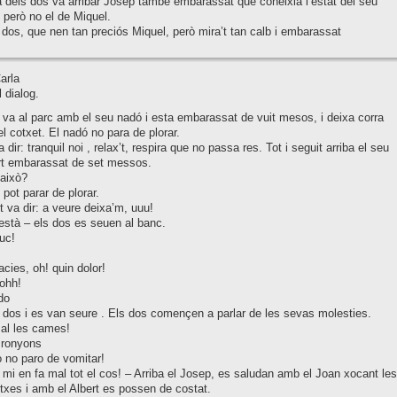
a dels dos va arribar Josep també embarassat que coneixia l’estat del seu
però no el de Miquel.
 dos, que nen tan preciós Miquel, però mira’t tan calb i embarassat
arla
 dialog.
va al parc amb el seu nadó i esta embarassat de vuit mesos, i deixa corra
l cotxet. El nadó no para de plorar.
va dir: tranquil noi , relax’t, respira que no passa res. Tot i seguit arriba el seu
rt embarassat de set messos.
això?
 pot parar de plorar.
t va dir: a veure deixa’m, uuu!
està – els dos es seuen al banc.
uc!
!
acies, oh! quin dolor!
oohh!
do
 dos i es van seure . Els dos començen a parlar de les sevas molesties.
al les cames!
 ronyons
 no paro de vomitar!
mi en fa mal tot el cos! – Arriba el Josep, es saludan amb el Joan xocant les
xes i amb el Albert es possen de costat.