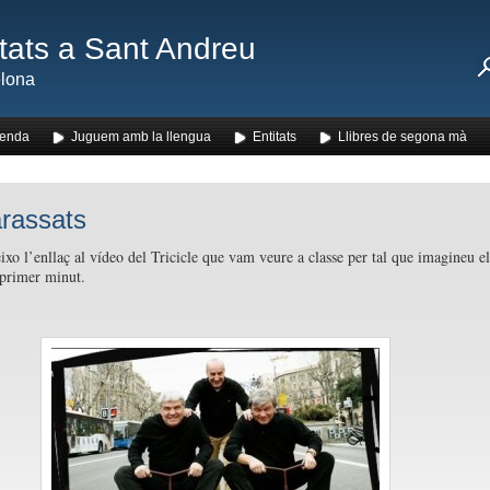
ats a Sant Andreu
lona
enda
Juguem amb la llengua
Entitats
Llibres de segona mà
rassats
ixo l’enllaç al vídeo del Tricicle que vam veure a classe per tal que imagineu el
 primer minut.