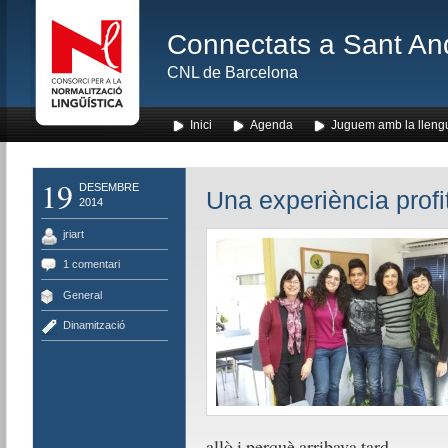
Connectats a Sant An
CNL de Barcelona
Inici
Agenda
Juguem amb la lleng
19
DESEMBRE
Una experiència profi
2014
jriart
1 comentari
General
Dinamització
allò i perquè arribava tard.