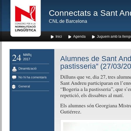
Connectats a Sant An
CNL de Barcelona
Inici
Agenda
Juguem amb la lleng
24
MARç
Alumnes de Sant Andr
2017
pastisseria” (27/03/2
Dinamització
Dilluns que ve, dia 27, tres alumn
No hi ha comentaris
Sant Andreu participaran en l’en
General
“Bogeria a la pastisseria”, que s’e
repetició, els dissabtes al matí.
Els alumnes són Georgiana Mistr
Gutiérrez.