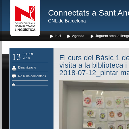
Connectats a Sant An
CNL de Barcelona
Inici
Agenda
Juguem amb la lleng
13
JULIOL
El curs del Bàsic 1 de
2018
visita a la biblioteca
Dinamització
2018-07-12_pintar 
No hi ha comentaris