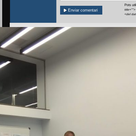
Pots ut
title=""
<del da