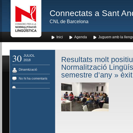
Connectats a Sant An
CNL de Barcelona
Inici
Agenda
Juguem amb la lleng
30
JULIOL
Resultats molt positiu
2018
Normalització Lingüís
Dinamització
semestre d’any
» èxi
No hi ha comentaris