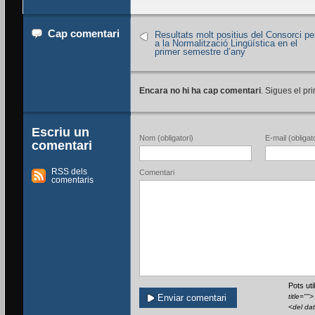
Cap comentari
Resultats molt positius del Consorci pe
a la Normalització Lingüística en el
primer semestre d’any
Encara no hi ha cap comentari
. Sigues el pri
Escriu un
Nom (obligatori)
E-mail (obligato
comentari
RSS dels
Comentari
comentaris
Pots ut
title=""
<del da