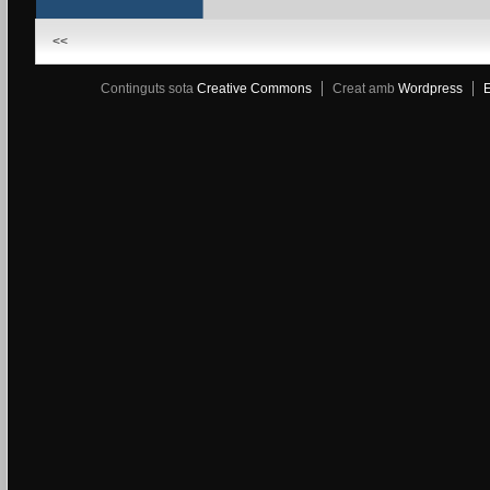
<<
Continguts sota
Creative Commons
Creat amb
Wordpress
E