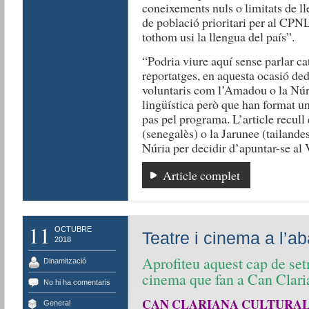
coneixements nuls o limitats de l
de població prioritari per al CPNL
tothom usi la llengua del país”.
“Podria viure aquí sense parlar cat
reportatges, en aquesta ocasió ded
voluntaris com l’Amadou o la Núri
lingüística però que han format una
pas pel programa. L’article recul
(senegalès) o la Jarunee (tailandesa
Núria per decidir d’apuntar-se al
Article complet
11
OCTUBRE
Teatre i cinema a l’a
2018
Aprofiteu aquest cap de setm
Dinamització
cinema que fan a Can Clari
No hi ha comentaris
CAN CLARIANA CULTURA
General