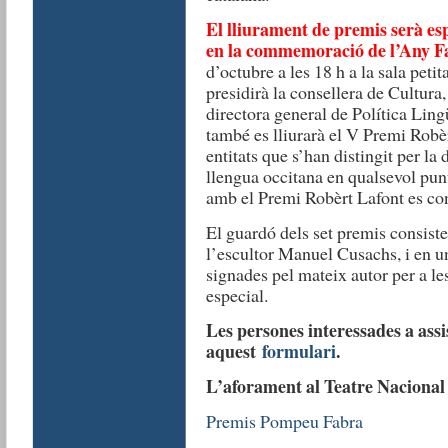
El lliurament de premis serà es
en la commemoració de l’Any F
d’octubre a les 18 h a la sala peti
presidirà la consellera de Cultur
directora general de Política Ling
també es lliurarà el V Premi Robè
entitats que s’han distingit per la
llengua occitana en qualsevol punt
amb el Premi Robèrt Lafont es co
El guardó dels set premis consiste
l’escultor Manuel Cusachs, i en un
signades pel mateix autor per a le
especial.
Les persones interessades a assi
aquest
formulari
.
L’aforament al Teatre Nacional 
Premis Pompeu Fabra