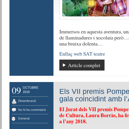
Immersos en aquesta aventura, una 
de llaminadures i xocolata però…
una bruixa dolenta…
Enllaç web SAT teatre
Article complet
09
OCTUBRE
Els VII premis Pompe
2018
gala coincidint amb l
Dinamització
El Jurat dels VII premis Pompeu
No hi ha comentaris
de Cultura, Laura Borràs, ha fe
General
a l’any 2018.