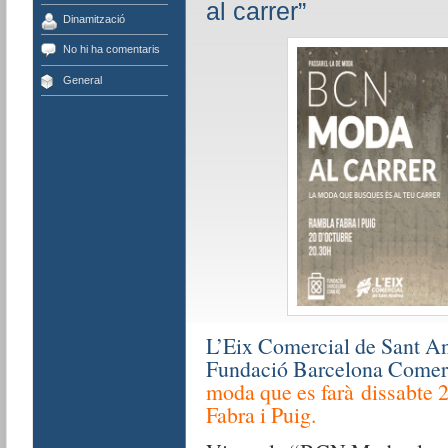
al carrer”
Dinamització
No hi ha comentaris
General
L’Eix Comercial de Sant A
Fundació Barcelona Comer
moda que es farà dissabte 2
Fabra i Puig.