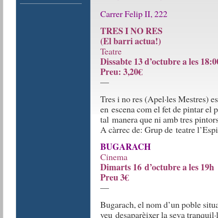
Carrer Felip II, 222
TRES I NO RES
(El barri actua!)
Teatre
Dissabte 13 d’octubre a les 18:
Preu: 3,20€
—
Tres i no res (Apel·les Mestres) 
en escena com el fet de pintar el 
tal manera que ni amb tres pintors
A càrrec de: Grup de teatre l’Espi
BUGARACH
Cinema
Dimarts 16 d’octubre a les 19h
Preu 3€
—
Bugarach, el nom d’un poble situa
veu desaparèixer la seva tranquil·