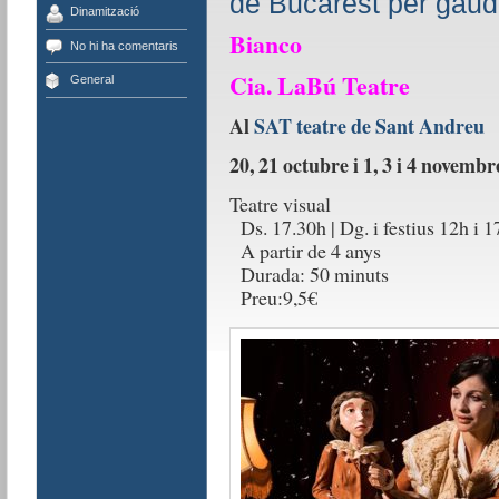
de Bucarest per gaudi
Dinamització
Bianco
No hi ha comentaris
Cia. LaBú Teatre
General
Al
SAT teatre de Sant Andreu
20, 21 octubre i 1, 3 i 4 novembr
Teatre visual
Ds. 17.30h | Dg. i festius 12h i 1
A partir de 4 anys
Durada: 50 minuts
Preu:9,5€