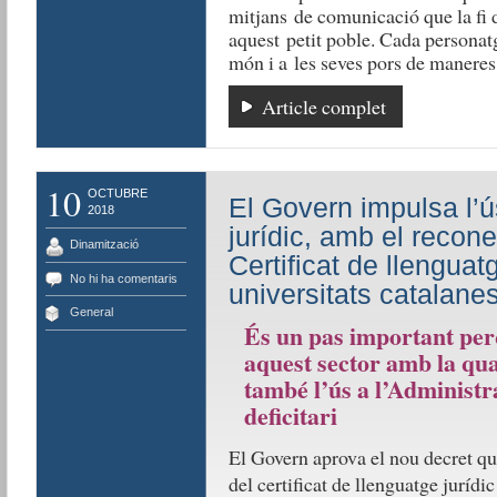
mitjans de comunicació que la fi 
aquest petit poble. Cada personatge
món i a les seves pors de maneres 
Article complet
10
OCTUBRE
El Govern impulsa l’ú
2018
jurídic, amb el recon
Dinamització
Certificat de llenguatg
No hi ha comentaris
universitats catalane
General
És un pas important perq
aquest sector amb la qual
també l’ús a l’Administra
deficitari
El Govern aprova el nou decret que
del certificat de llenguatge jurídi