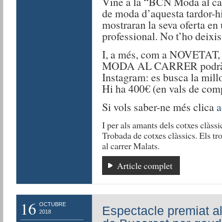
Vine a la “BCN Moda al car
de moda d’aquesta tardor-h
mostraran la seva oferta en
professional. No t’ho deixis
I, a més, com a NOVETAT, 
MODA AL CARRER podràs p
Instagram: es busca la millor
Hi ha 400€ (en vals de comp
Si vols saber-ne més clica
a
I per als amants dels cotxes clàssic
Trobada de cotxes clàssics. Els tr
al carrer Malats.
Article complet
16
OCTUBRE
Espectacle premiat al
2018