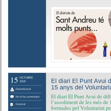
15
OCTUBRE
El diari El Punt Avui
2018
15 anys del Voluntaria
Dinamització
El diari El Punt Avui de dil
No hi ha comentaris
l’assoliment de les més de 
General
formades pel Voluntariat pe