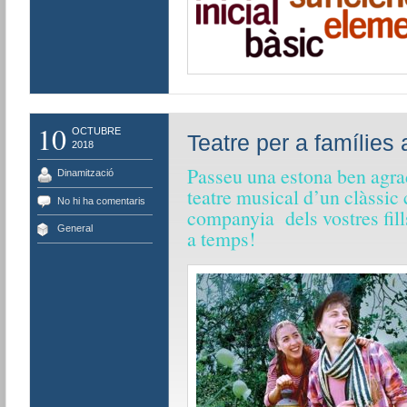
10
OCTUBRE
Teatre per a famílies 
2018
Passeu una estona ben agrad
Dinamització
teatre musical d’un clàssic
No hi ha comentaris
companyia dels vostres fill
General
a temps!