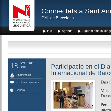
Connectats a Sant An
CNL de Barcelona
Inici
Agenda
Juguem amb la lleng
18
OCTUBRE
Participació en el Di
2018
Internacional de Bar
Dinamització
Dissa
No hi ha comentaris
Museu
General
Drass
Per c
intern