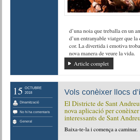
d’una noia que treballa en un ant
d’un entranyable viatger que la c
cor. La divertida i emotiva trob
nova manera de veure la vida.
Article complet
15
OCTUBRE
Vols conèixer llocs d
2018
El Districte de Sant Andreu
Dinamització
nova aplicació per conèixer
No hi ha comentaris
interessants de Sant Andreu
General
Baixa-te-la i comença a caminar.