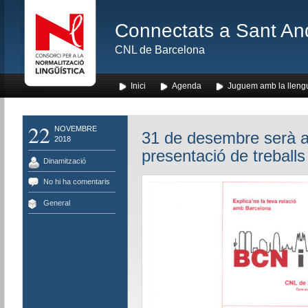
Connectats a Sant An
CNL de Barcelona
Inici
Agenda
Juguem amb la lleng
22
NOVEMBRE
31 de desembre serà ar
2018
presentació de treballs
Dinamització
No hi ha comentaris
General