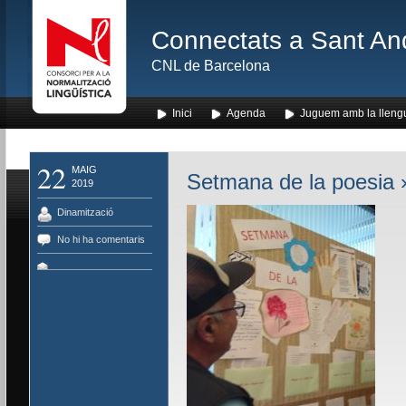
Connectats a Sant An
CNL de Barcelona
Inici
Agenda
Juguem amb la lleng
22
MAIG
Setmana de la poesia
»
2019
Dinamització
No hi ha comentaris