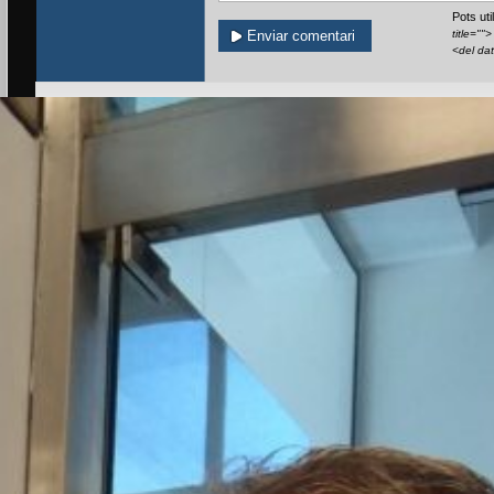
Pots ut
title=""
<del da