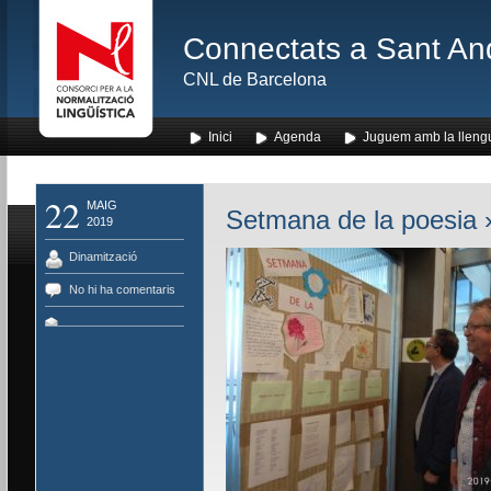
Connectats a Sant An
CNL de Barcelona
Inici
Agenda
Juguem amb la lleng
22
MAIG
Setmana de la poesia
»
2019
Dinamització
No hi ha comentaris