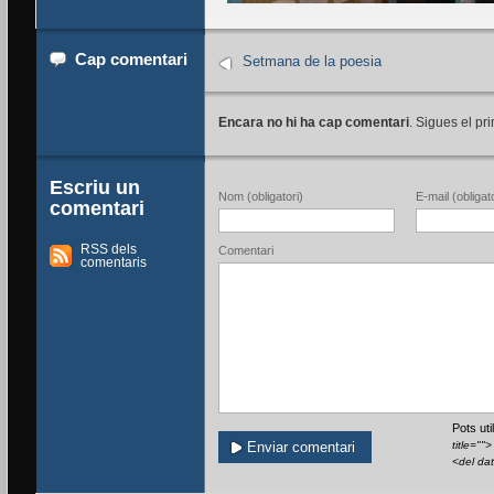
Cap comentari
Setmana de la poesia
Encara no hi ha cap comentari
. Sigues el pri
Escriu un
Nom (obligatori)
E-mail (obligato
comentari
RSS dels
Comentari
comentaris
Pots ut
title=""
<del da