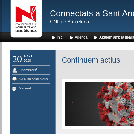
Connectats a Sant An
CNL de Barcelona
Inici
Agenda
Juguem amb la lleng
20
ABRIL
Continuem actius
2020
Dinamització
No hi ha comentaris
General