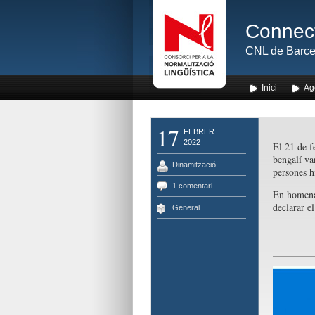
Connect
CNL de Barce
Inici
Ag
17
FEBRER
2022
El 21 de f
bengalí van
Dinamització
persones h
1 comentari
En homenat
declarar e
General