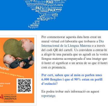
Per commemorar aquesta data hem creat un
mural virtual col·laboratiu que trobareu a
Dia
Internacional de la Llengua Materna
o a través
del codi QR del cartell. Us convidem a entrar-hi 
a afegir-hi una paraula que us agradi en la vostra
llengua materna acompanyada d’una imatge que
il·lustri el significat o un arxiu de so que il·lustri
com es pronuncia.
Per cert, sabeu que al món es parlen unes
6.000 llengües i que el 90% estan en perill
d’extinció?
En podeu trobar més informació en aquest
reportatge
.