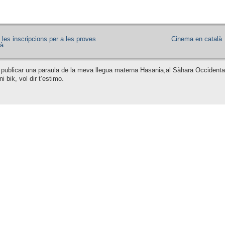
les inscripcions per a les proves
Cinema en català
là
 publicar una paraula de la meva llegua materna Hasania,al Sàhara Occidenta
 bik, vol dir t’estimo.