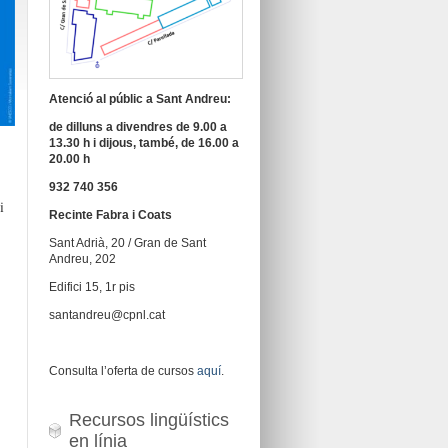
Atenció al públic a Sant Andreu:
de dilluns a divendres de 9.00 a
13.30 h i dijous, també, de 16.00 a
20.00 h
932 740 356
i
Recinte Fabra i Coats
Sant Adrià, 20 / Gran de Sant
Andreu, 202
Edifici 15, 1r pis
santandreu@cpnl.cat
Consulta l’oferta de cursos
aquí
.
Recursos lingüístics
en línia