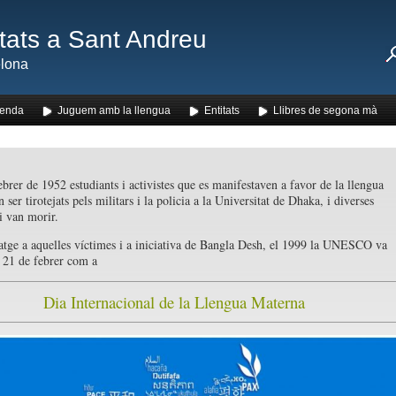
ats a Sant Andreu
lona
enda
Juguem amb la llengua
Entitats
Llibres de segona mà
ebrer de 1952 estudiants i activistes que es manifestaven a favor de la llengua
 ser tirotejats pels militars i la policia a la Universitat de Dhaka, i diverses
i van morir.
ge a aquelles víctimes i a iniciativa de Bangla Desh, el 1999 la UNESCO va
l 21 de febrer com a
Dia Internacional de la Llengua Materna