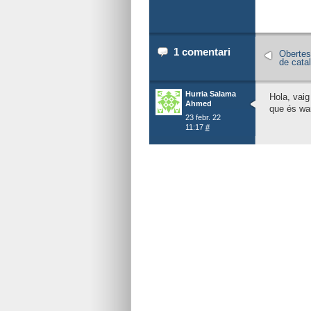
1 comentari
Obertes 
de cata
Hurria Salama
Hola, vaig
Ahmed
que és wani
23 febr. 22
11:17
#