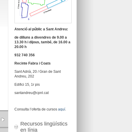
Atenció al públic a Sant Andreu:
de dilluns a divendres de 9.00 a
13.30 h i dijous, també, de 16.00 a
20.00 h
932 740 356
Recinte Fabra i Coats
Sant Adrià, 20 / Gran de Sant
Andreu, 202
Edifici 15, 1r pis
santandreu@cpnl.cat
Consulta l’oferta de cursos
aquí
.
Recursos lingüístics
en línia