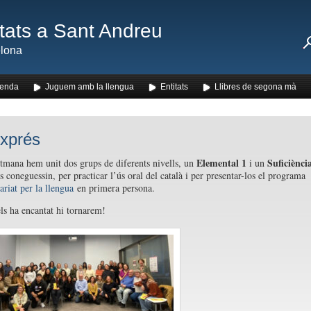
ats a Sant Andreu
lona
enda
Juguem amb la llengua
Entitats
Llibres de segona mà
xprés
Elemental 1
Suficiènci
tmana hem unit dos grups de diferents nivells, un
i un
 coneguessin, per practicar l’ús oral del català i per presentar-los el programa
ariat per la llengua
en primera persona.
s ha encantat hi tornarem!