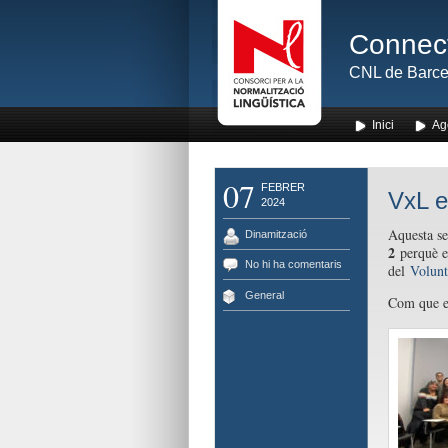
Connect
CNL de Barce
Inici
Ag
07
FEBRER
VxL e
2024
Aquesta se
Dinamització
2
perquè es
No hi ha comentaris
del
Volunt
General
Com que el