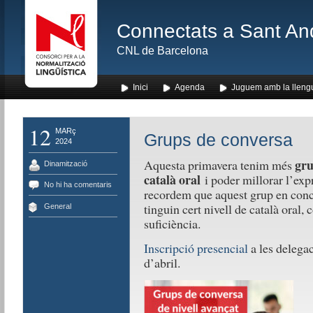
Connectats a Sant An
CNL de Barcelona
Inici
Agenda
Juguem amb la lleng
12
MARç
Grups de conversa
2024
gru
Aquesta primavera tenim més
Dinamització
català oral
i poder millorar l’expr
No hi ha comentaris
recordem que aquest grup en concr
tinguin cert nivell de català oral,
General
suficiència.
Inscripció presencial
a les delega
d’abril.