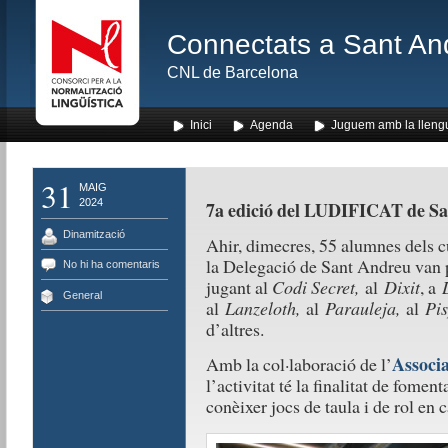
Connectats a Sant An
CNL de Barcelona
Inici
Agenda
Juguem amb la lleng
31
MAIG
2024
7a edició del LUDIFICAT de S
Dinamització
Ahir, dimecres, 55 alumnes dels cu
la Delegació de Sant Andreu van p
No hi ha comentaris
jugant al
Codi Secret,
al
Dixit
, a
General
al
Lanzeloth,
al
Parauleja,
al
Pi
d’altres.
Associa
Amb la col·laboració de l’
l’activitat té la finalitat de foment
conèixer jocs de taula i de rol en c