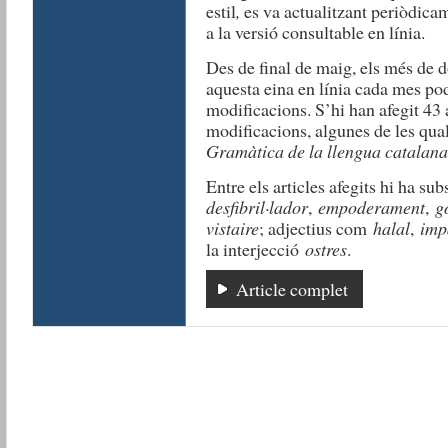
estil
,
es va actualitzant periòdicam
a la versió consultable en línia.
Des de final de maig, els més de d
aquesta eina en línia cada mes pod
modificacions. S’hi han afegit 43 
modificacions, algunes de les qua
Gramàtica de la l
lengua catalana
Entre els articles afegits hi ha su
desfibril·lador
,
empoderament
,
go
vistaire
; adjectius com
halal
,
imp
la interjecció
ostres
.
Article complet