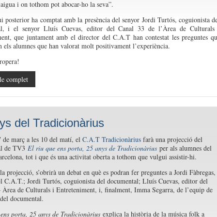
 aigua i on tothom pot abocar-ho la seva”.
ui posterior ha comptat amb la presència del senyor Jordi Turtós, coguionista d
l, i el senyor Lluís Cuevas, editor del Canal 33 de l’Àrea de Culturals
ent, que juntament amb el director del C.A.T han contestat les preguntes q
 els alumnes que han valorat molt positivament l’experiència.
propera!
le complet
ys del Tradicionàrius
7 de març a les 10 del matí, el
C.A.T Tradicionàrius
farà una projecció del
al de TV3
El riu que ens porta, 25 anys de Tradicionàrius
per als alumnes del
celona, tot i que és una activitat oberta a tothom que vulgui assistir-hi.
la projecció, s’obrirà un debat en què es podran fer preguntes a Jordi Fàbregas,
el C.A.T.; Jordi Turtós, coguionista del documental; Lluís Cuevas, editor del
 Àrea de Culturals i Entreteniment, i, finalment, Imma Segarra, de l’equip de
del documental.
 ens porta, 25 anys de Tradicionàrius
explica la història de la música folk a