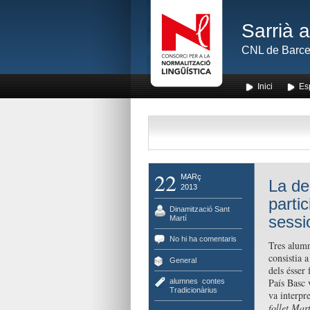
Sarrià 
CNL de Barce
Inici
Es
22
MARç
La de
2013
parti
Dinamització Sant
sessi
Martí
No hi ha comentaris
Tres alumn
consistia a
General
dels ésser
País Basc v
alumnes
,
contes
,
Tradicionàrius
va interpr
follet Mar