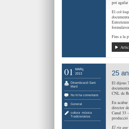
pot agafar
El col·loq
documenta
Entretenim
formulaven
Fins a la 
Artic
01
MARç
25 an
2013
El dijous 
Dinamització Sant
Martí
document
CNL de Bar
No hi ha comentaris
En acabar 
General
director d
Canal 33 –
cultura
,
música
,
Tradicionàrius
producció 
El riu que