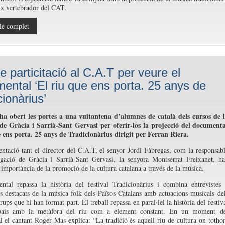
ix vertebrador del CAT.
le complet
e particitació al C.A.T per veure el
ental ‘El riu que ens porta. 25 anys de
cionàrius’
ha obert les portes a una vuitantena d’alumnes de català dels cursos de 
 de Gràcia i Sarrià-Sant Gervasi per oferir-los la projecció del document
 ens porta. 25 anys de Tradicionàrius dirigit per Ferran Riera.
entació tant el director del C.A.T, el senyor Jordi Fàbregas, com la responsab
egació de Gràcia i Sarrià-Sant Gervasi, la senyora Montserrat Freixanet, h
a importància de la promoció de la cultura catalana a través de la música.
ntal repassa la història del festival Tradicionàrius i combina entrevistes
s destacats de la música folk dels Països Catalans amb actuacions musicals de
rups que hi han format part. El treball repassa en paral·lel la història del festiv
país amb la metàfora del riu com a element constant. En un moment de
 el cantant Roger Mas explica: “La tradició és aquell riu de cultura on toth