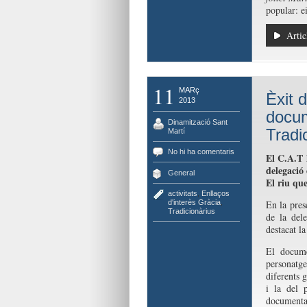
popular: e
Artic
11
MARç
Èxit d
2013
docum
Dinamització Sant
Tradi
Martí
No hi ha comentaris
El C.A.T 
delegació
General
El riu que
activitats
,
Enllaços
d'interès Gràcia
,
En la pres
Tradicionàrius
de la del
destacat l
El docume
personatge
diferents g
i la del 
documental