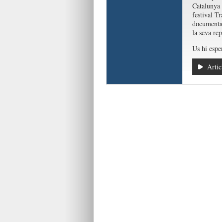
Catalunya 
festival T
documental 
la seva rep
Us hi esp
Artic