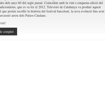
des dels anys 60 del segle passat. Coincidint amb la vint-i-cinquena edició del
radicionàrius, que es va fer el 2012, Televisió de Catalunya va produir aquest
que pretén recollir la història del festival barceloní, la seva evolució fins avui 
ercussió arreu dels Països Catalans.
erem!
le complet