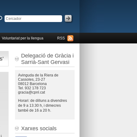
Voluntariat per la llengua
RSS
Delegació de Gràcia i
s’
Sarrià-Sant Gervasi
Avinguda de la Riera de
Cassoles, 23-27
08012 Barcelona
Tel. 932 178 723
gracia@cpnl.cat
Horari: de dilluns a divendres
de 9 a 13.30 h, i dimecres
també de 16 a 20 h.
i
Xarxes socials
i