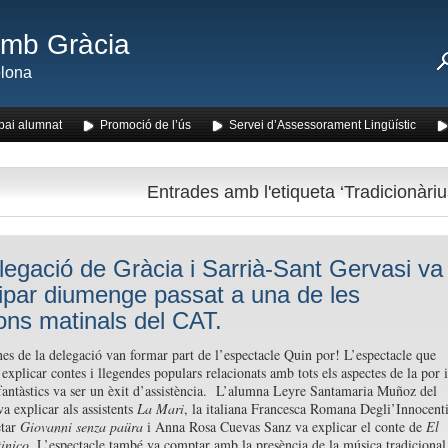
amb Gràcia
lona
pai alumnat
Promoció de l’ús
Servei d’Assessorament Lingüístic
Entrades amb l'etiqueta ‘Tradicionàriu
legació de Gràcia i Sarrià-Sant Gervasi va
cipar diumenge passat a una de les
ons matinals del CAT.
es de la delegació van formar part de l’espectacle Quin por! L’espectacle que
 explicar contes i llegendes populars relacionats amb tots els aspectes de la por i
 fantàstics va ser un èxit d’assistència. L’alumna Leyre Santamaria Muñoz del
a explicar als assistents
La Mari
, la italiana Francesca Romana Degli’Innocent
etar
Giovanni senza paüra
i Anna Rosa Cuevas Sanz va explicar el conte de
El
tinico
. L’espectacle també va comptar amb la presència de la música tradicional 