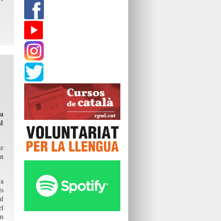
la
al
le
an
 a
ls
al
l
om