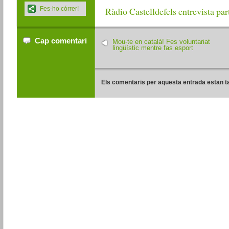
Fes-ho córrer!
Ràdio Castelldefels entrevista part
Cap comentari
Mou-te en català! Fes voluntariat
lingüístic mentre fas esport
Els comentaris per aquesta entrada estan t