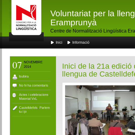
Voluntariat per la lle
Eramprunyà
Centre de Normalització Lingüística E
Inici
Informació
07
NOVEMBRE
Inici de la 21a edició 
2014
llengua de Castelldef
lsubira
No hi ha comentaris
Actes i celebracions
,
Material VxL
Castelldefels
,
Parlem
tu i jo