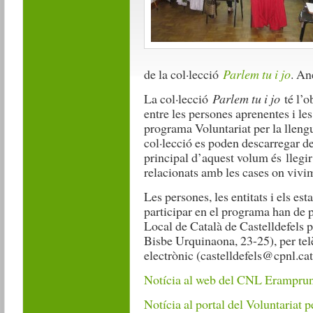
de la col·lecció
Parlem tu i jo
. An
La col·lecció
Parlem tu i jo
té l’ob
entre les persones aprenentes i le
programa Voluntariat per la lleng
col·lecció es poden descarregar d
principal d’aquest volum és llegir
relacionats amb les cases on vivi
Les persones, les entitats i els e
participar en el programa han de 
Local de Català de Castelldefels p
Bisbe Urquinaona, 23-25), per tel
electrònic (castelldefels@cpnl.cat
Notícia al web del CNL Erampru
Notícia al portal del Voluntariat p