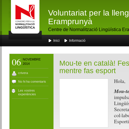
Voluntariat per la lle
Eramprunyà
Centre de Normalització Lingüística E
Inici
Informació
06
NOVEMBRE
Mou-te en català! Fes 
2014
mentre fas esport
crivera
Hola,
No hi ha comentaris
Mou-te
Les vostres
experiències
impulsa
Lingüís
Secreta
col·lab
Esporti