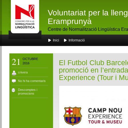
Voluntariat per la lle
Eramprunyà
Centre de Normalització Lingüística E
Inici
Informació
21
OCTUBRE
El Futbol Club Barcel
2016
promoció en l’entrad
crivera
Experience (Tour i M
No hi ha comentaris
Descomptes i
promocions