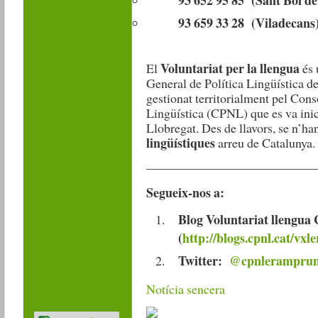
93 652 95 85 (Sant Boi de
93 659 33 28 (Viladecans
Voluntariat per la llengua
El
és 
General de Política Lingüística de
gestionat territorialment pel Cons
Lingüística (CPNL) que es va inic
Llobregat. Des de llavors, se n’h
lingüístiques
arreu de Catalunya.
—————————————
Segueix-nos a:
Blog Voluntariat llengu
(
http://blogs.cpnl.cat/vx
Twitter:
@cpnleramprun
Notícia sencera