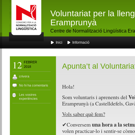
Voluntariat per la lle
Eramprunyà
Centre de Normalització Lingüística E
Inici
Informació
12
FEBRER
Apunta’t al Voluntaria
2018
crivera
Hola!
No hi ha comentaris
Les vostres
Vo
Som voluntaris i aprenents del
experiències
Eramprunyà (a Castelldefels, Gavà
Vols saber què fem?
una hora
a la set
✔
Conversem
volen practicar-lo i sentir-se còmo