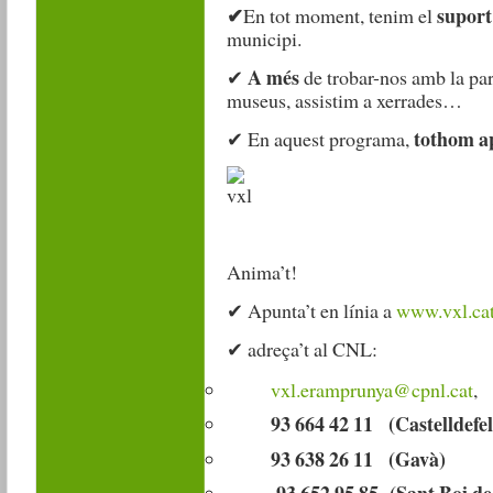
✔
supor
En tot moment, tenim el
municipi.
A més
✔
de trobar-nos amb la pare
museus, assistim a xerrades…
tothom a
✔
En aquest programa,
Anima’t!
✔
Apunta’t en línia a
www.vxl.ca
✔
adreça’t al CNL:
vxl.eramprunya@cpnl.cat
,
93 664 42 11 (Castelldefel
93 638 26 11 (Gavà)