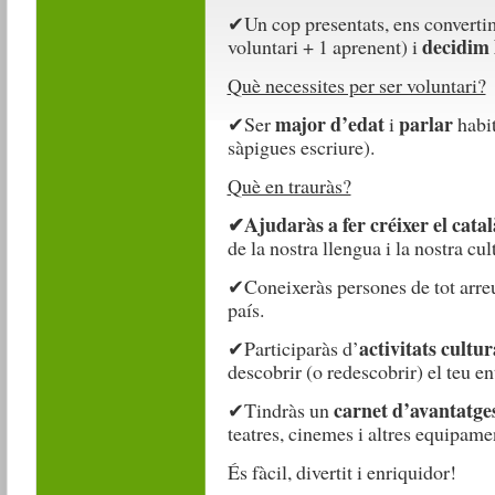
✔
Un cop presentats, ens convert
decidim l
voluntari + 1 aprenent) i
Què necessites per ser voluntari?
major d’edat
parlar
✔
Ser
i
habi
sàpigues escriure).
Què en trauràs?
✔
Ajudaràs a fer créixer el cata
de la nostra llengua i la nostra cul
✔
Coneixeràs persones de tot arreu
país.
activitats cultur
✔Participaràs d’
descobrir (o redescobrir) el teu ent
carnet d’avantatge
✔Tindràs un
teatres, cinemes i altres equipamen
És fàcil, divertit i enriquidor!