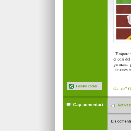
l’Empordà 
el cosí de
germana, p
persones mo
Fes-ho córrer!
Qui ets? (
Cap comentari
Activit
Els comenta