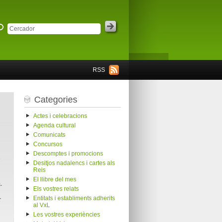
RSS
Categories
Actes i celebracions
Agenda cultural
Comunicats
Concursos
Descomptes i promocions
Desitjos nadalencs i cartes als
Reis
El llibre del mes
.
Els vostres relats
r
Entitats i establiments adherits
al VxL
Les vostres experiències