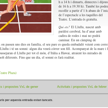
h a 14 h i dimarts, dimecres i dijous
de 16 h a 19.30 h). També les pode
recollir a partir d’1 h abans de l’inic
de l’espectacle a les taquilles del
Teatre. L’entrada és gratuïta.
Qui ets?
El Llullu, nascut amb
paràlisi cerebral, ha d’anar amb
cadira de rodes i mai no podrà
caminar. En un càmping de
on passen uns dies en família, el seu pare es queda embadalit veient com corre
l Llullu i té un somni: algun dia veurà córrer son fill. Acompanyat de la mare i l
assejaran el Llullu per tot el món, d’Itàlia a Hawai, atraient les mirades de
lt diferents. Fins que un dia, el somni es farà realitat.
Teatre Plaza)
ats i propostes VxL de gener
Activitats i propostes VxL de febrer
ris per aquesta entrada estan tancats
.