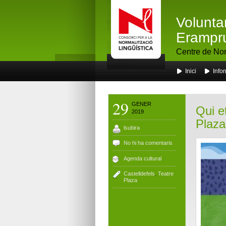
Volunta
Erampr
Centre de Nor
Inici
Info
29
GENER
Qui e
2019
Plaza
lsubira
No hi ha comentaris
Agenda cultural
Castelldefels
,
Teatre
Plaza