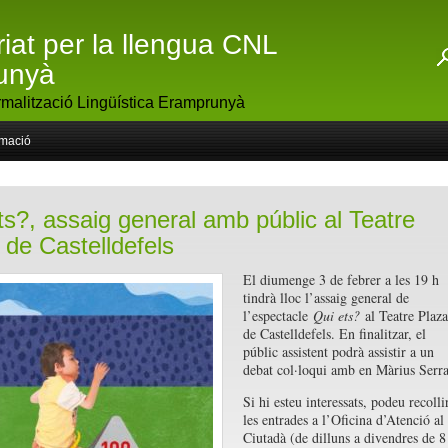
riat per la llengua CNL
unyà
malització Lingüística Eramprunyà
rmació
ts?, assaig general amb públic al Teatre
 de Castelldefels
El diumenge 3 de febrer a les 19 h
tindrà lloc l’assaig general de
l’espectacle
Qui ets?
al Teatre Plaza
de Castelldefels. En finalitzar, el
públic assistent podrà assistir a un
debat col·loqui amb en Màrius Serra
Si hi esteu interessats, podeu recolli
les entrades a l’Oficina d’Atenció al
Ciutadà (de dilluns a divendres de 8