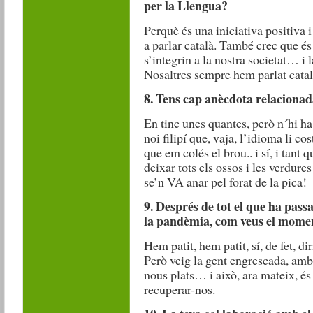
per la Llengua?
Perquè és una iniciativa positiva i
a parlar català. També crec que é
s’integrin a la nostra societat… i 
Nosaltres sempre hem parlat catal
8. Tens cap anècdota relacionad
En tinc unes quantes, però n´hi h
noi filipí que, vaja, l’idioma li c
que em colés el brou.. i sí, i tan
deixar tots els ossos i les verdur
se’n VA anar pel forat de la pica!
9. Després de tot el que ha passa
la pandèmia, com veus el momen
Hem patit, hem patit, sí, de fet, di
Però veig la gent engrescada, amb g
nous plats… i això, ara mateix, és
recuperar-nos.