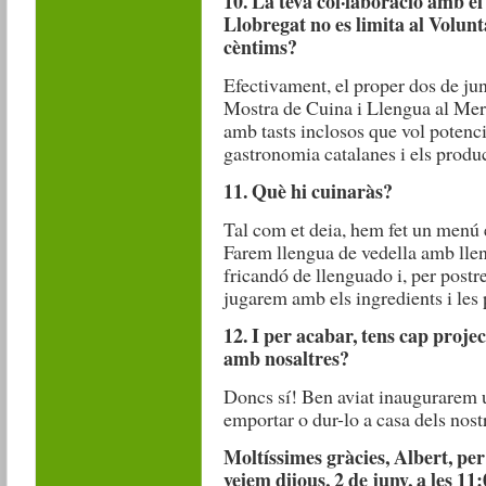
10. La teva col·laboració amb el
Llobregat no es limita al Volunt
cèntims?
Efectivament, el proper dos de jun
Mostra de Cuina i Llengua al Merc
amb tasts inclosos que vol potenci
gastronomia catalanes i els produc
11. Què hi cuinaràs?
Tal com et deia, hem fet un menú e
Farem llengua de vedella amb lleng
fricandó de llenguado i, per postr
jugarem amb els ingredients i les 
12. I per acabar, tens cap proje
amb nosaltres?
Doncs sí! Ben aviat inaugurarem u
emportar o dur-lo a casa dels nostr
Moltíssimes gràcies, Albert, per
veiem dijous, 2 de juny, a les 1