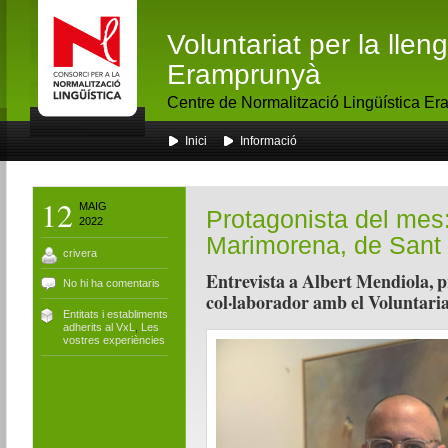
Voluntariat per la lle
Eramprunyà
Centre de Normalització Lingüística E
Inici
Informació
12
MAIG
Protagonista del mes
2022
Marimorena, de Sant 
crivera
Entrevista a Albert Mendiola, p
No hi ha comentaris
col·laborador amb el Voluntariat
Entitats i establiments
adherits al VxL
,
Les
vostres experiències