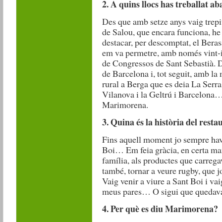
2.
A quins llocs has treballat ab
Des que amb setze anys vaig trepit
de Salou, que encara funciona, he 
destacar, per descomptat, el Bera
em va permetre, amb només vint-i-
de Congressos de Sant Sebastià. D
de Barcelona i, tot seguit, amb la
rural a Berga que es deia La Serr
Vilanova i la Geltrú i Barcelona…
Marimorena.
3. Quina és la història del res
Fins aquell moment jo sempre havia
Boi… Em feia gràcia, en certa mane
família, als productes que carrega
també, tornar a veure rugby, que jo
Vaig venir a viure a Sant Boi i vai
meus pares… O sigui que quedava t
4. Per què es diu Marimorena?