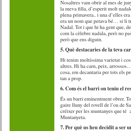
Nosaltres vam obrir al mes de ju
la meva filla, d’esperit molt nada
plena primavera.. i una d’elles e
era un nom que petava bé… si li tr
Nadal. Tot i que hi ha gent que, de
com la cèlebre nadala, però no pa
però que ens diguin.
5.
Què destacaries de la teva ca
Hi tenim moltíssima varietat i cos
altres. Hi ha carn, peix, arrossos…
cosa, em decantaria per tots els p
tan a prop.
6. Com és el barri on teniu el r
És un barri eminentment obrer. To
gaire lluny del rovell de l’ou de S
créixer per les muntanyes que té 
Muntanyeta.
7. Per què us heu decidit a ser 