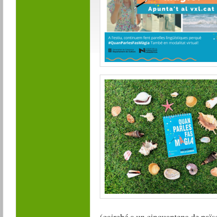
(gairebé a un cinquantena de païso