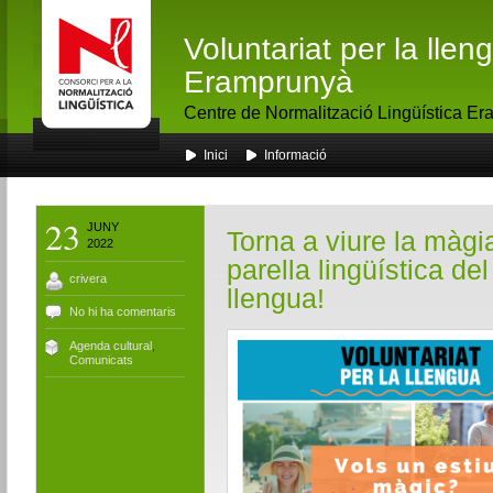
Voluntariat per la lle
Eramprunyà
Centre de Normalització Lingüística E
Inici
Informació
23
JUNY
Torna a viure la màgi
2022
parella lingüística del
crivera
llengua!
No hi ha comentaris
Agenda cultural
,
Comunicats