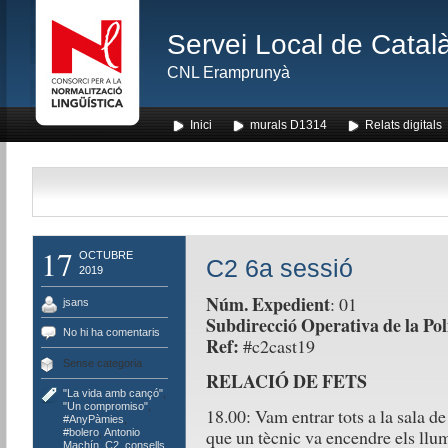
Servei Local de Català
CNL Eramprunyà
Inici
murals D1314
Relats digitals
17
OCTUBRE
C2 6a sessió
2019
Núm. Expedient
: 01
jsans
Subdirecció Operativa de la Pol
No hi ha comentaris
Ref:
#c2cast19
Sense categoria
RELACIÓ DE FETS
"La vida amb cançó"
,
"Un compromiso"
,
18.00: Vam entrar tots a la sala de
#AnyPàmies
,
que un tècnic va encendre els llum
#bolero
,
Antonio
Machín
,
C2
,
consells
,