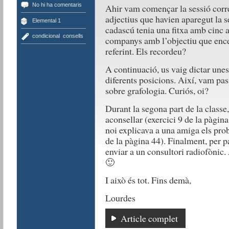
No hi ha comentaris
Ahir vam començar la sessió corre
adjectius que havien aparegut la s
Elemental 1
cadascú tenia una fitxa amb cinc a
condicional
,
consells
companys amb l’objectiu que encer
referint. Els recordeu?
A continuació, us vaig dictar une
diferents posicions. Així, vam pas
sobre grafologia. Curiós, oi?
Durant la segona part de la classe
aconsellar (exercici 9 de la pàgi
noi explicava a una amiga els pro
de la pàgina 44). Finalment, per p
enviar a un consultori radiofònic
🙂
I això és tot. Fins demà,
Lourdes
Article complet