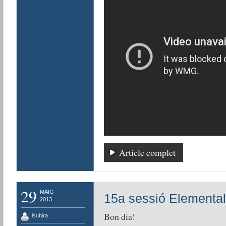
Article complet
29
MAIG
15a sessió Elemental
2013
Bon dia!
lsubira