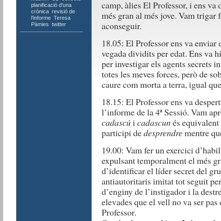
camp, àlies El Professor, i ens va 
planificació d'una
crònica
,
revisió de
més gran al més jove. Vam trigar 
l'informe
,
Teresa
aconseguir.
Pàmies
,
twitter
18.05: El Professor ens va enviar 
vegada dividits per edat. Ens va h
per investigar els agents secrets i
totes les meves forces, però de so
caure com morta a terra, igual que 
18.15: El Professor ens va desper
l’informe de la 4ª Sessió. Vam apr
cadascú
i
cadascun
és equivalent
participi de
desprendre
mentre q
19.00: Vam fer un exercici d’habil
expulsant temporalment el més gran
d’identificar el líder secret del g
antiautoritaris imitat tot seguit pe
d’enginy de l’instigador i la destr
elevades que el vell no va ser pas 
Professor.