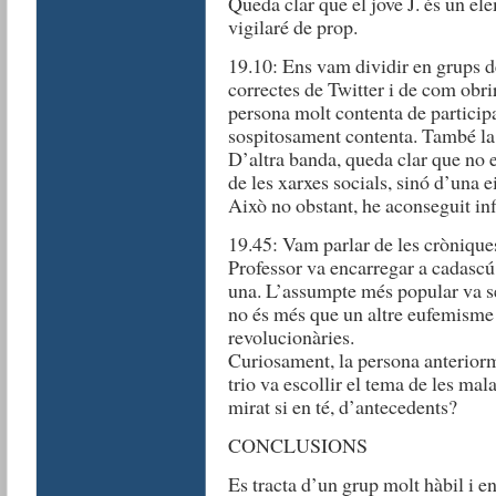
Queda clar que el jove J. és un elem
vigilaré de prop.
19.10: Ens vam dividir en grups de
correctes de Twitter i de com obri
persona molt contenta de participar 
sospitosament contenta. També la 
D’altra banda, queda clar que no 
de les xarxes socials, sinó d’una 
Això no obstant, he aconseguit inf
19.45: Vam parlar de les cròniqu
Professor va encarregar a cadascú 
una. L’assumpte més popular va se
no és més que un altre eufemisme 
revolucionàries.
Curiosament, la persona anteriorm
trio va escollir el tema de les mal
mirat si en té, d’antecedents?
CONCLUSIONS
Es tracta d’un grup molt hàbil i e