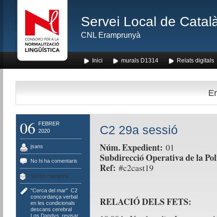
Servei Local de Català
CNL Eramprunyà
Inici
murals D1314
Relats digitals
En
06
FEBRER
C2 29a sessió
2020
Núm. Expedient:
01
jsans
Subdirecció Operativa de la Pol
No hi ha comentaris
Ref:
#c2cast19
Sense categoria
"Cerca del mar"
,
C2
,
concordança verbal
RELACIÓ DELS FETS:
en les condicionals
,
descans cerebral
,
Los Dandys
,
revisar