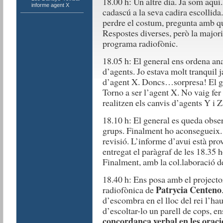
18.00 h: Un altre dia. Ja som aquí.
informe agent X
cadascú a la seva cadira escollida.
perdre el costum, pregunta amb qu
Respostes diverses, però la major
programa radiofònic.
18.05 h: El general ens ordena ana
d’agents. Jo estava molt tranquil j
d’agent X. Doncs…sorpresa! El gen
Torno a ser l’agent X. No vaig fer 
realitzen els canvis d’agents Y i 
18.10 h: El general es queda observ
grups. Finalment ho aconsegueix.
revisió. L’informe d’avui està pro
entregat el paràgraf de les 18.35 h
Finalment, amb la col.laboració de
18.40 h: Ens posa amb el projecto
Patrycia Centeno
radiofònica de
d’escombra en el lloc del rei l’ha
d’escoltar-lo un parell de cops, e
concordança verbal en les oraci