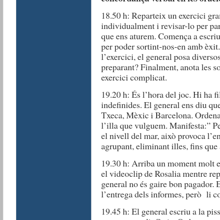
18.50 h: Reparteix un exercici gra
individualment i revisar-lo per pa
que ens aturem. Comença a escriure
per poder sortint-nos-en amb èxit
l’exercici, el general posa diversos
preparant? Finalment, anota les so
exercici complicat.
19.20 h: És l’hora del joc. Hi ha f
indefinides. El general ens diu qu
Txeca, Mèxic i Barcelona. Ordena 
l’illa que vulguem. Manifesta:” Pe
el nivell del mar, això provoca l’
agrupant, eliminant illes, fins que
19.30 h: Arriba un moment molt e
el videoclip de Rosalia mentre rep
general no és gaire bon pagador. 
l’entrega dels informes, però li c
19.45 h: El general escriu a la piss