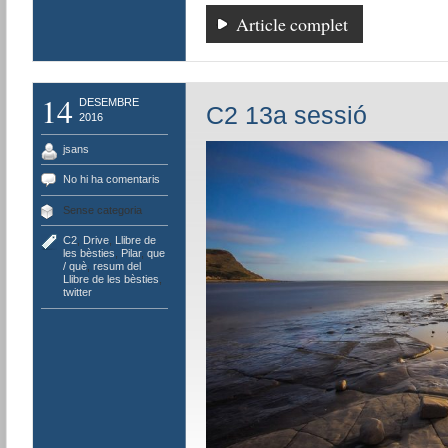
Article complet
14
DESEMBRE
C2 13a sessió
2016
jsans
No hi ha comentaris
Sense categoria
C2
,
Drive
,
Llibre de
les bèsties
,
Pilar
,
que
/ què
,
resum del
Llibre de les bèsties
,
twitter