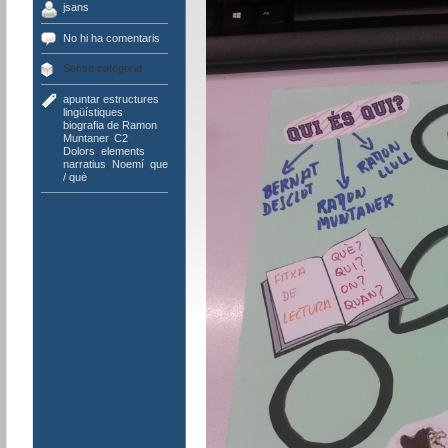
jsans
No hi ha comentaris
Sense categoria
apuntar estructures
lingüístiques
,
biografia de Ramon
Muntaner
,
C2
,
Dolors
,
elements
narratius
,
Noemí
,
que
/ què