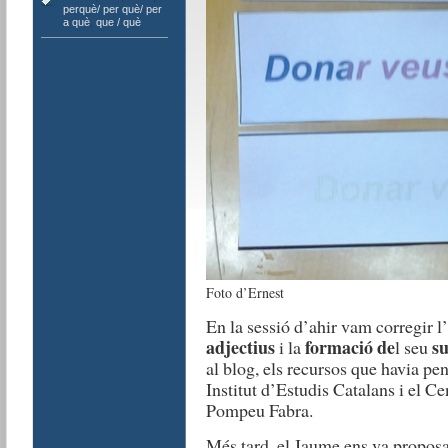
perquè/ per què/ per
a què
,
que / què
Foto d’Ernest
En la sessió d’ahir vam corregir l
adjectius
formació de
su
i la
l seu
al blog, els recursos que havia pen
Institut d’Estudis Catalans i el C
Pompeu Fabra.
Més tard, el Jaume ens va proposa