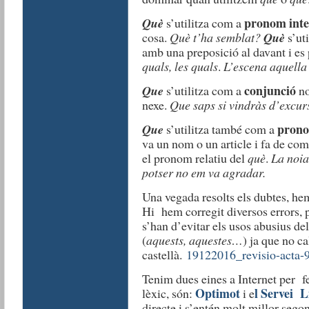
pronom inte
Què
s’utilitza com a
cosa.
Què t’ha semblat?
Què
s’ut
amb una preposició al davant i es 
quals, les quals
.
L’escena aquella 
conjunció
Que
s’utilitza com a
no
nexe.
Que saps si vindràs d’excu
prono
Que
s’utilitza també com a
va un nom o un article i fa de com
el pronom relatiu del
què
.
La noia 
potser no em va agradar.
Una vegada resolts els dubtes, hem 
Hi hem corregit diversos errors, 
s’han d’evitar els usos abusius de
(
aquests, aquestes…
) ja que no ca
castellà.
19122016_revisio-acta-9
Tenim dues eines a Internet per fe
Optimot
l Servei L
lèxic, són:
i e
directe i s’entén molt millor sego