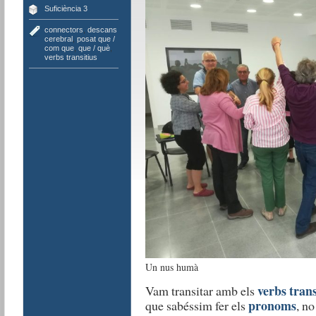
Suficiència 3
connectors
,
descans
cerebral
,
posat que /
com que
,
que / què
,
verbs transitius
Un nus humà
verbs trans
Vam transitar amb els
pronoms
que sabéssim fer els
, no