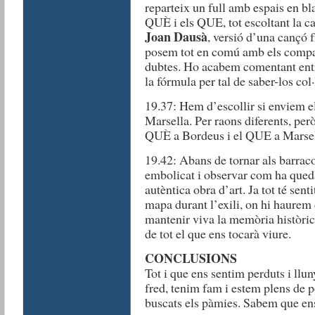
reparteix un full amb espais en bl
QUÈ i els QUE, tot escoltant la 
Joan Dausà
, versió d’una cançó 
posem tot en comú amb els compan
dubtes. Ho acabem comentant entre 
la fórmula per tal de saber-los col·
19.37: Hem d’escollir si enviem 
Marsella. Per raons diferents, però
QUÈ a Bordeus i el QUE a Marsel
19.42: Abans de tornar als barraco
embolicat i observar com ha qued
autèntica obra d’art. Ja tot té senti
mapa durant l’exili, on hi haurem 
mantenir viva la memòria històric
de tot el que ens tocarà viure.
CONCLUSIONS
Tot i que ens sentim perduts i llu
fred, tenim fam i estem plens de p
buscats els pàmies. Sabem que ens