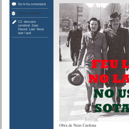
No hi ha comentaris
Sense categoria
C2
,
descans
cerebral
,
Joan
Dausà
,
Laia
,
Neus
,
que / què
Obra de Neus Cardona