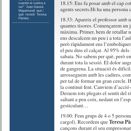
18.15: Ens fa posar amb el cap cot i
cuando te vuelva a
ver"
,
Joan Dausà
,
agents secrets.Hi ha una persona q
Mapamundi
,
que /
què
,
revisió
,
Teresa
18.33: Apareix el professor amb u
Pàmies
quantes tisores. Començarem un joc
màxima. Primer, hem de retallar u
ens descalcem un peu i a tota l’au
però ràpidament ens l’emboliquem
el peu dins el calçat. Al 95% dels 
sabata. No sabem per què, però e
durant tota la sessió. El dolor a
de gangrena. La situació és difíci
arrosseguem amb les cadires, com
per tal de formar un gran cercle. 
la continuï fent. Canviem d’acció 
Deixem tots plegats el sentit del r
saltant a peu coix, nedant en l’espa
gesticulant…
19.00: Fem grups de 4 o 5 persones
Teresa Pà
cargol). Recordem que
cançons durant el seu empresonam