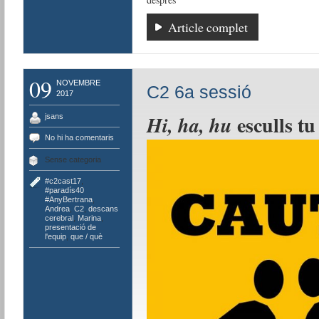
Article complet
09
NOVEMBRE
C2 6a sessió
2017
esculls tu
Hi, ha, hu
jsans
No hi ha comentaris
Sense categoria
#c2cast17
,
#paradís40
#AnyBertrana
,
Andrea
,
C2
,
descans
cerebral
,
Marina
,
presentació de
l'equip
,
que / què