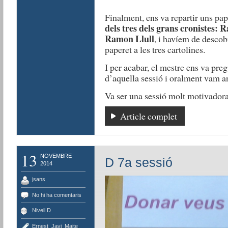
Finalment, ens va repartir uns pap
dels tres dels grans cronistes:
Ramon Llull
, i havíem de descob
paperet a les tres cartolines.
I per acabar, el mestre ens va pr
d’aquella sessió i oralment vam a
Va ser una sessió molt motivadora 
Article complet
13
NOVEMBRE
D 7a sessió
2014
jsans
No hi ha comentaris
Nivell D
Ernest
,
Javi
,
Maite
,