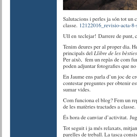
Salutacions i perles ja són tot un c
classe.
12122016_revisio-acta-8-
Ull en teclejar! Darrere de punt,
Tenim deures per al proper dia. He
principals del
Llibre de les bèsties
Per això, fem un repàs de com fu
poden adjuntar fotografies que no e
En Jaume ens parla d’un joc de c
contestar preguntes per obtenir e
sumar vides.
Com funciona el blog? Fem un rep
de les matèries tractades a classe.
És hora de canviar d’activitat. J
Tot seguit i ja més relaxats, mitja
parelles de treball. La tasca consi