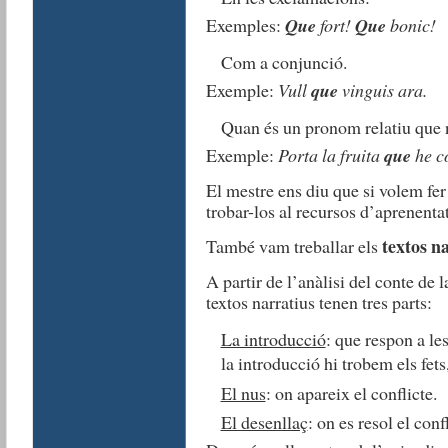
Exemples:
Que
fort!
Que
bonic!
Com a conjunció.
Exemple:
Vull
que
vinguis ara.
Quan és un pronom relatiu que n
Exemple:
Porta la fruita
que
he c
El mestre ens diu que si volem fer
trobar-los al recursos d’aprenent
textos n
També vam treballar els
A partir de l’anàlisi del conte de 
textos narratius tenen tres parts:
La introducció
: que respon a l
la introducció hi trobem els fets,
El nus
: on apareix el conflicte.
El desenllaç
: on es resol el confl