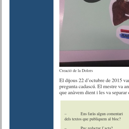
Creació de la Dolors
El dijous 22 d’octubre de 2015 v
pregunta cadascú. El mestre va ana
que anàvem dient i les va separar 
– Ens faràs algun comentari
dels textos que publiquem al bloc?
– Puc redactar l’acta?