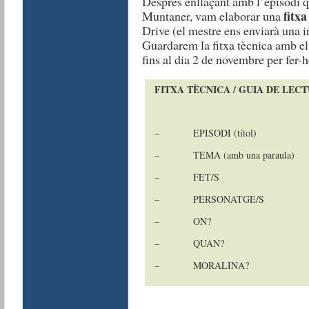
Després enllaçant amb l’episodi 
fitxa
Muntaner, vam elaborar una
Drive (el mestre ens enviarà una in
Guardarem la fitxa tècnica amb e
fins al dia 2 de novembre per fer-h
FITXA TÈCNICA / GUIA DE LEC
– EPISODI (títol)
– TEMA (amb una paraula)
– FET/S
– PERSONATGE/S
– ON?
– QUAN?
– MORALINA?