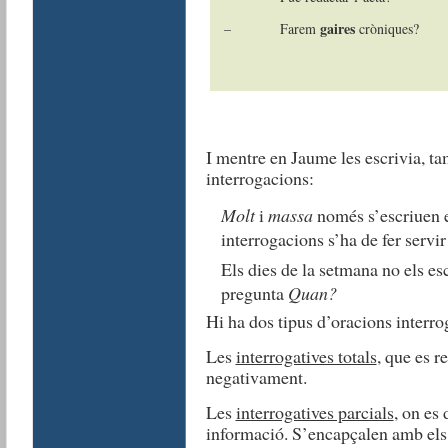
gaires
– Farem
cròniques?
I mentre en Jaume les escrivia, ta
interrogacions:
Molt
i
massa
només s’escriuen en
interrogacions s’ha de fer serv
Els dies de la setmana no els e
pregunta
Quan?
Hi ha dos tipus d’oracions interro
Les
interrogatives totals
, que es 
negativament.
Les
interrogatives parcials
, on es
informació. S’encapçalen amb els