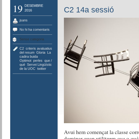
19
DESEMBRE
C2 14a sessió
2016
jsans
No hi ha comentaris
Sense categoria
C2
,
criteris avaluatius
del resum
,
Gloria
,
La
cadira buida
,
Optimot
,
perles
,
que /
què
,
Servei Lingüístic
de la UOC
,
twitter
Avui hem començat la classe corre
dominar quan utilitzem
que
o
què