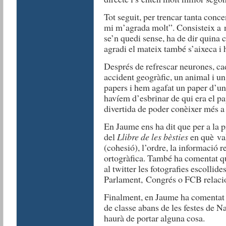
Tot seguit, per trencar tanta conce
mi m’agrada molt”. Consisteix a n
se’n quedi sense, ha de dir quina co
agradi el mateix també s’aixeca i h
Després de refrescar neurones, ca
accident geogràfic, un animal i un
papers i hem agafat un paper d’un
havíem d’esbrinar de qui era el p
divertida de poder conèixer més a
En Jaume ens ha dit que per a la 
del
Llibre de les bèsties
en què val
(cohesió), l’ordre, la informació re
ortogràfica. També ha comentat qu
al twitter les fotografies escollid
Parlament, Congrés o FCB relacio
Finalment, en Jaume ha comentat q
de classe abans de les festes de N
haurà de portar alguna cosa.