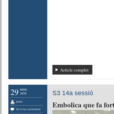
Article complet
29
MAIG
S3 14a sessió
2018
Embolica que fa fort
jsans
No hi ha comentaris