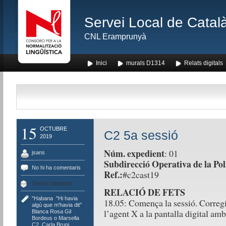
Servei Local de Català
CNL Eramprunyà
Inici
murals D1314
Relats digitals
15
OCTUBRE
C2 5a sessió
2019
Núm. expedient
: 01
jsans
Subdirecció Operativa de la Pol
No hi ha comentaris
Ref.:
#c2cast19
Sense categoria
RELACIÓ DE FETS
"Habana
,
"Hi havia
18.05: Comença la sessió. Corregi
algú que m'havia dit"
,
l’agent X a la pantalla digital am
Blanca Rosa Gil
,
Bordeus o Marsella
,
C2
,
Carla Bruni
,