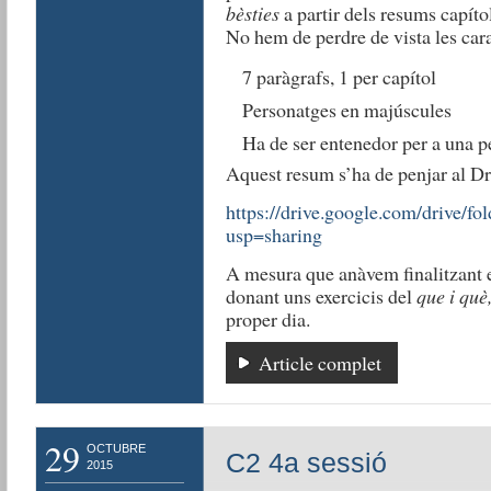
bèsties
a partir dels resums capítol
No hem de perdre de vista les cara
7 paràgrafs, 1 per capítol
Personatges en majúscules
Ha de ser entenedor per a una pe
Aquest resum s’ha de penjar al Dr
https://drive.google.com/dri
usp=sharing
A mesura que anàvem finalitzant 
donant uns exercicis del
que i què
proper dia.
Article complet
29
OCTUBRE
C2 4a sessió
2015