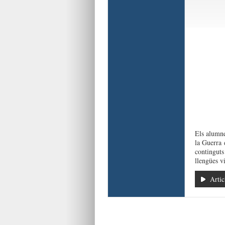
Els alumne
la Guerra 
continguts 
llengües v
Artic