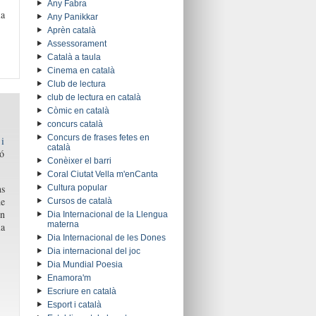
Any Fabra
la
Any Panikkar
Aprèn català
Assessorament
Català a taula
Cinema en català
Club de lectura
club de lectura en català
Còmic en català
concurs català
Concurs de frases fetes en
 i
català
ió
Conèixer el barri
Coral Ciutat Vella m'enCanta
ns
Cultura popular
de
Cursos de català
en
Dia Internacional de la Llengua
materna
la
Dia Internacional de les Dones
Dia internacional del joc
Dia Mundial Poesia
Enamora'm
Escriure en català
Esport i català