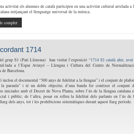
 activitat els alumnes de català participen en una activitat cultural arrelada a 
talana mitjançant el llenguatge universal de la música.
le complet
ecordant 1714
l grup S1 (Pati Llimona) han visitat l’exposició “
1714 El català ahir, avui
stal·lada a l’Espai Avinyó – Llengua i Cultura del Centre de Normalitzac
a de Barcelona.
ó inclou el documental “300 anys de fidelitat a la llengua” i el conjunt de plafo
 la paraula” i té un doble objectiu; d’una banda fer conèixer el conjunt 
ns iniciades amb el Decret de Nova Planta, sobre l’ús de la llengua catalana 
cial i públic; de l’altra, posar en relleu la fidelitat dels parlants en l’ús de 
llarg dels anys, tot i les prohibicions sistemàtiques durant aquest llarg període.