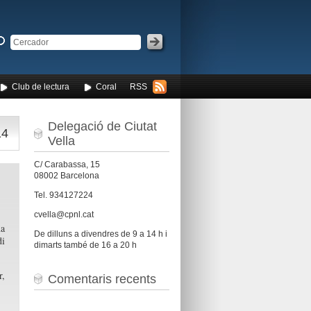
Club de lectura
Coral
RSS
Delegació de Ciutat
14
Vella
C/ Carabassa, 15
08002 Barcelona
Tel. 934127224
cvella@cpnl.cat
na
De dilluns a divendres de 9 a 14 h i
di
dimarts també de 16 a 20 h
r,
Comentaris recents