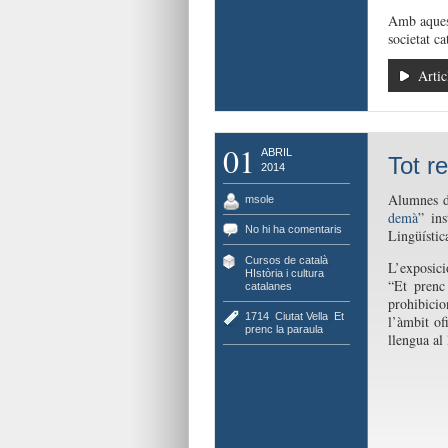
Amb aquesta
societat ca
Artic
01
ABRIL
Tot r
2014
Alumnes de
msole
demà
” in
No hi ha comentaris
Lingüístic
Cursos de català
,
L’exposici
HIstòria i cultura
“Et prenc
catalanes
prohibicio
1714
,
Ciutat Vella
,
Et
l’àmbit ofi
prenc la paraula
llengua al 