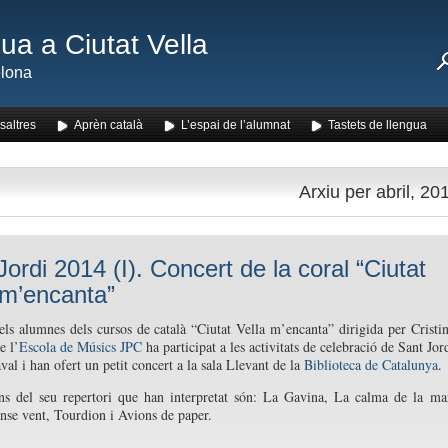
ua a Ciutat Vella
lona
saltres
Aprèn català
L’espai de l’alumnat
Tastets de llengua
Arxiu per abril, 20
Jordi 2014 (I). Concert de la coral “Ciutat
 m’encanta”
els alumnes dels cursos de català “Ciutat Vella m’encanta” dirigida per Cristi
e l’
Escola de Músics JPC
ha participat a les activitats de celebració de Sant Jor
val i han ofert un petit concert a la sala Llevant de la
Biblioteca de Catalunya
.
ns del seu repertori que han interpretat són: La Gavina, La calma de la ma
nse vent, Tourdion i Avions de paper.