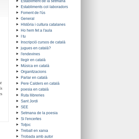
Establiment de la setmana
Establiments col·laboradors
Foment de l'ús
General
HIstòria i cultura catalanes
Ho hem fet a l'aula
I tu
Inscripció cursos de català
jugues en català?
l'endevines
llegir en català
Música en català
Organitzacions
Parlar en català
de
Pere Calders en català
ls
poesia en català
es
Ruta llibreries
Sant Jordi
SEE
Setmana de la poesia
Si l'encertes
Totjoc
Treball en xarxa
Trobada amb autor