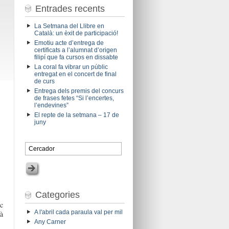
Entrades recents
La Setmana del Llibre en
Català: un èxit de participació!
Emotiu acte d’entrega de
certificats a l’alumnat d’origen
filipí que fa cursos en dissabte
La coral fa vibrar un públic
entregat en el concert de final
de curs
Entrega dels premis del concurs
de frases fetes “Si l’encertes,
l’endevines”
El repte de la setmana – 17 de
juny
Categories
rc
A l'abril cada paraula val per mil
là
Any Carner