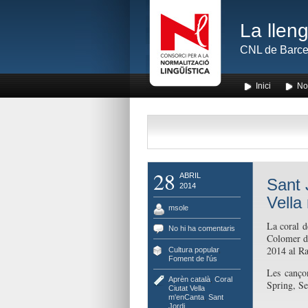
La lleng
CNL de Barce
Inici
No
28
ABRIL
Sant 
2014
Vella
msole
La coral d
No hi ha comentaris
Colomer d
2014 al Ra
Cultura popular
,
Foment de l'ús
Les canço
Aprèn català
,
Coral
Spring, Se
Ciutat Vella
m'enCanta
,
Sant
Jordi