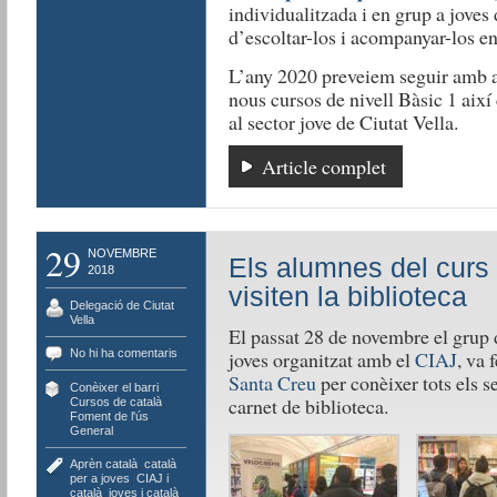
individualitzada i en grup a joves
d’escoltar-los i acompanyar-los en
L’any 2020 preveiem seguir amb a
nous cursos de nivell Bàsic 1 així
al sector jove de Ciutat Vella.
Article complet
29
NOVEMBRE
Els alumnes del curs 
2018
visiten la biblioteca
Delegació de Ciutat
Vella
El passat 28 de novembre el grup 
No hi ha comentaris
joves organitzat amb el
CIAJ
, va 
Santa Creu
per conèixer tots els se
Conèixer el barri
,
carnet de biblioteca.
Cursos de català
,
Foment de l'ús
,
General
Aprèn català
,
català
per a joves
,
CIAJ i
català
,
joves i català
,