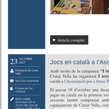
Article complet
23
OCTUBRE
Jocs en català a l’As
2017
“I t
Amb motiu de la campanya
Delegació de Ciutat
Vella
5 sess
Ciutat Vella ha organitzat
català a
l’Associació per a Joves 
No hi ha comentaris
El passat 19 d’octubre una dese
Foment de l'ús
,
General
jugar en català en la primera se
sessions també comptaran amb l
Aprèn català
,
associació per a
equipaments de Ciutat Vella, co
Joves Teb
,
jocs de
taula en català
,
joves