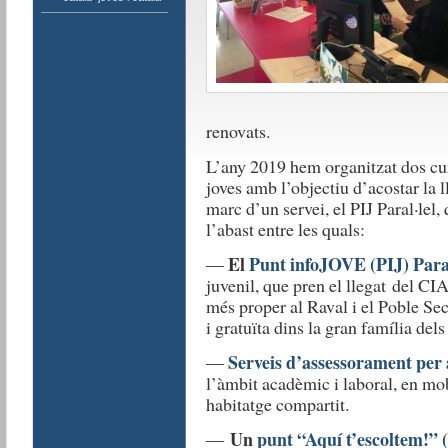
renovats.
L’any 2019 hem organitzat dos cur
joves amb l’objectiu d’acostar la l
marc d’un servei, el PIJ Paral·lel,
l’abast entre les quals:
El
Punt infoJOVE (PIJ) Paral
―
juvenil, que pren el llegat del CI
més proper al Raval i el Poble Sec
i gratuïta dins la gran família del
Serveis d’assessorament per 
―
l’àmbit acadèmic i laboral, en mob
habitatge compartit.
Un
punt “Aquí t’escoltem!”
―