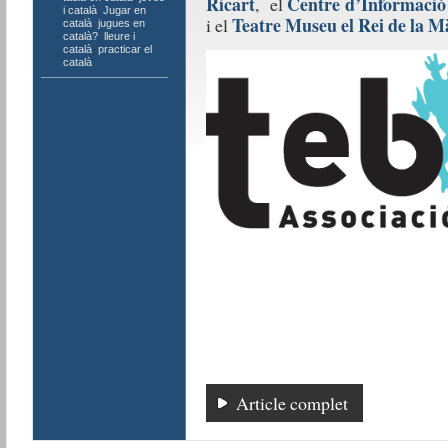
Ricart
Centre d’Informació 
, el
i català
,
Jugar en
Teatre Museu el Rei de la M
i el
català
,
jugues en
català?
,
lleure i
català
,
practicar el
català
Article complet