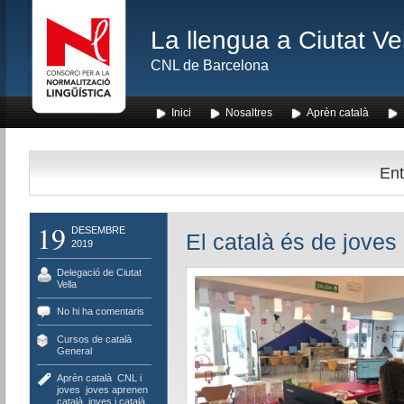
La llengua a Ciutat Ve
CNL de Barcelona
Inici
Nosaltres
Aprèn català
Ent
19
DESEMBRE
El català és de joves
2019
Delegació de Ciutat
Vella
No hi ha comentaris
Cursos de català
,
General
Aprèn català
,
CNL i
joves
,
joves aprenen
català
,
joves i català