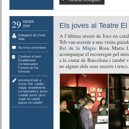
29
GENER
Els joves al Teatre E
2018
A l’última sessió de Jocs en catal
Delegació de Ciutat
Vella
Teb van assistir a una visita guiad
Rei de la Màgia
. Rosa Maria Ll
No hi ha comentaris
acompanyar el recorregut pel mus
Conèixer el barri
,
a la ciutat de Barcelona i també v
Establiments
col·laboradors
,
ne alguns dels seus secrets i trucs.
Foment de l'ús
,
General
associació per a
Joves Teb
,
català i
màgia
,
establiments
col·laboradors
,
joves
i català
,
joves i jocs
,
Jugar en català
,
jugues en català?