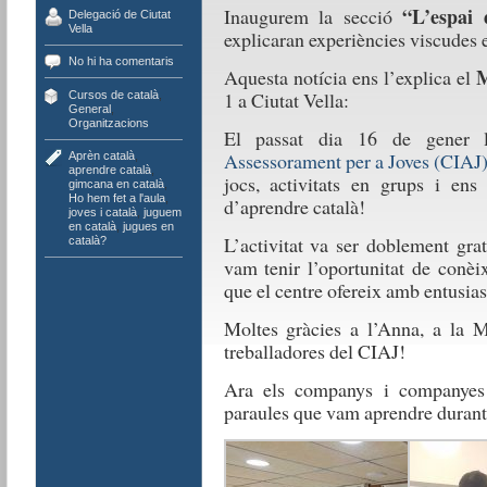
“L’espai 
Inaugurem la secció
Delegació de Ciutat
Vella
explicaran experiències viscudes e
No hi ha comentaris
M
Aquesta notícia ens l’explica el
1 a Ciutat Vella:
Cursos de català
,
General
,
Organitzacions
El passat dia 16 de gener 
Assessorament per a Joves (CIAJ
Aprèn català
,
aprendre català
,
jocs, activitats en grups i en
gimcana en català
,
Ho hem fet a l'aula
,
d’aprendre català!
joves i català
,
juguem
en català
,
jugues en
L’activitat va ser doblement grat
català?
vam tenir l’oportunitat de conèi
que el centre ofereix amb entusias
Moltes gràcies a l’Anna, a la Ma
treballadores del CIAJ!
Ara els companys i companyes 
paraules que vam aprendre duran