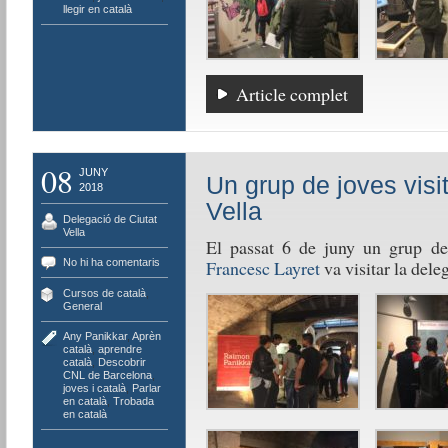
llegir en català
Article complet
08
JUNY
Un grup de joves visi
2018
Vella
Delegació de Ciutat
Vella
El passat 6 de juny un grup de
No hi ha comentaris
Francesc Layret
va visitar la dele
Cursos de català
,
General
Any Panikkar
,
Aprèn
català
,
aprendre
català
,
Descobrir
CNL de Barcelona
,
joves i català
,
Parlar
en català
,
Trobada
en català