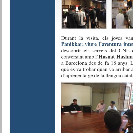
Durant la visita, els joves v
Panikkar, viure l’aventura inte
descobrir els serveis del CNL 
Hasnat Hashm
conversant amb l’
a Barcelona des de fa 18 anys. L
què es va trobar quan va arribar 
d’aprenentatge de la llengua catal