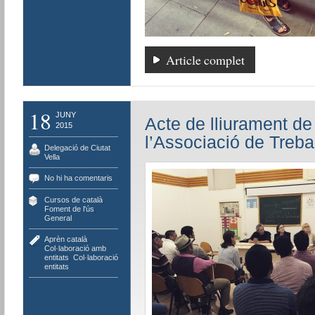
Article complet
18
JUNY
Acte de lliurament de 
2015
l’Associació de Treb
Delegació de Ciutat
Vella
No hi ha comentaris
Cursos de català
,
Foment de l'ús
,
General
Aprèn català
,
Col·laboració amb
entitats
,
Col·laboració
entitats