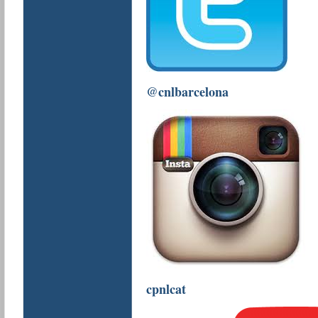
@cnlbarcelona
cpnlcat