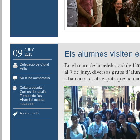
09
JUNY
Els alumnes visiten e
2015
Co
En el marc de la celebració de
Delegació de Ciutat
Vella
al 7 de juny, diversos grups d’alu
s’han acostat als espais que han ac
No hi ha comentaris
Cultura popular
,
Cursos de català
,
Foment de l'ús
,
HIstòria i cultura
catalanes
Aprèn català