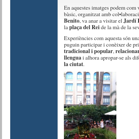
En aquestes imatges podem com ve
bàsic, organitzat amb col•laborac
Benito
Jardí 
, va anar a visitar el
plaça del Rei
la
de la mà de la se
Experiències com aquesta són una
puguin participar i conèixer de p
tradicional i popular
relaciona
,
llengua
i alhora apropar-se als di
la ciutat
.