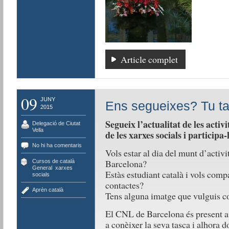
Article complet
09
JUNY
Ens segueixes? Tu ta
2015
Segueix l’actualitat de les acti
Delegació de Ciutat
Vella
de les xarxes socials i participa-
No hi ha comentaris
Vols estar al dia del munt d’activ
Barcelona?
Cursos de català
,
General
,
xarxes
Estàs estudiant català i vols comp
socials
contactes?
Aprèn català
Tens alguna imatge que vulguis c
El CNL de Barcelona és present a l
a conèixer la seva tasca i alhora d