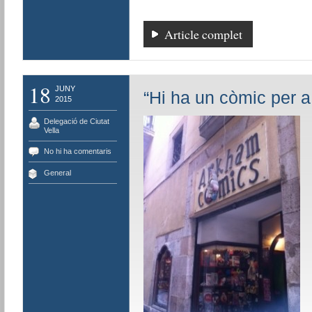
Article complet
18
JUNY
“Hi ha un còmic per 
2015
Delegació de Ciutat
Vella
No hi ha comentaris
General