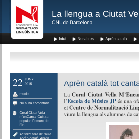
La llengua a Ciutat Ve
CNL de Barcelona
Inici
Nosaltres
Aprèn català
22
JUNY
Aprèn català tot canta
2015
Coral Ciutat Vella M’Enc
La
msole
Escola de Músics JP
l’
és una ofe
No hi ha comentaris
Centre de Normalització Ling
el
viure la llengua als alumnes de cat
Coral Ciutat Vella
m'enCanta
,
Cultura
popular
,
Foment de
l'ús
Activitat fora de l'aula
,
Aprèn català
,
Aprèn