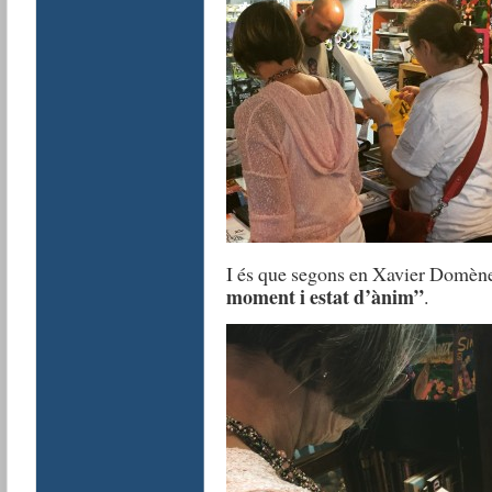
I és que segons en Xavier Domè
moment i estat d’ànim”
.